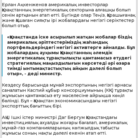
Ерлан Ақкенженов америкалық инвесторлар
Қазақстанның энергетикалық секторына алғашқы болып
сенім артқанын атап өтті. Бүгінде олар Теңіз, Қарашығанақ
және Қашаған сияқты ірі жобалардағы негізгі серіктестер
болып отыр.
«Қазақстанда іске асырылып жатқан жобалар біздің
америкалық әріптестеріміздің жаһандық
портфельдеріндегі негізгі активтерге айналды. Бұл
жобалардың ауқымы Қазақстанның әлемдік
энергетикалық тұрақтылықты қамтамасыз етудегі
стратегиялық маңыздылығын көрсетеді әрі өзара
тиімді ынтымақтастықтың айқын дәлелі болып
отыр», - деді министр.
Кездесу барысында мұнай экспортының негізгі арнасы
саналатын Каспий
құбыр консорциумының (КҚК) тұрақты
жұмысын қамтамасыз ету мәселесіне айрықша көңіл
бөлінді. Бұл
–
Қазақстан экономикасындағы негізгі
экспорттық бағыттың бірі.
АҚШ Ішкі істер министрі Даг Бергум Қазақстандағы
инвестициялық ахуалды жоғары бағалап, америкалық
мұнай-газ компанияларының көпжылдық табысты
жұмысы соның нақты дәлелі екенін атап өтті.