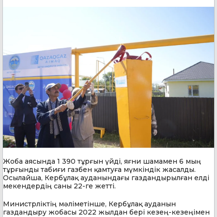
Жоба аясында 1 390 тұрғын үйді, яғни шамамен 6 мың
тұрғынды табиғи газбен қамтуға мүмкіндік жасалды.
Осылайша, Кербұлақ ауданындағы газдандырылған елді
мекендердің саны 22-ге жетті.
Министрліктің мәліметінше, Кербұлақ ауданын
газдандыру жобасы 2022 жылдан бері кезең-кезеңімен