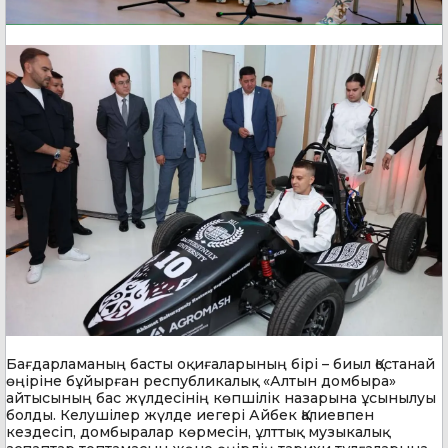
Бағдарламаның басты оқиғаларының бірі – биыл Қостанай
өңіріне бұйырған республикалық «Алтын домбыра»
айтысының бас жүлдесінің көпшілік назарына ұсынылуы
болды. Келушілер жүлде иегері Айбек Қалиевпен
кездесіп, домбыралар көрмесін, ұлттық музыкалық