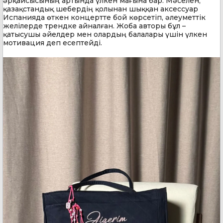
әрқайсысының артында үлкен мағына бар. Мәселен,
қазақстандық шебердің қолынан шыққан аксессуар
Испанияда өткен концертте бой көрсетіп, әлеуметтік
желілерде трендке айналған. Жоба авторы бұл –
қатысушы әйелдер мен олардың балалары үшін үлкен
мотивация деп есептейді.