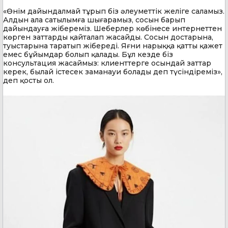
«Өнім дайындалмай тұрып біз әлеуметтік желіге саламыз.
Алдын ала сатылымға шығарамыз, сосын барып
дайындауға жібереміз. Шеберлер көбінесе интернеттен
көрген заттарды қайталап жасайды. Сосын достарына,
туыстарына таратып жібереді. Яғни нарыққа қатты қажет
емес бұйымдар болып қалады. Бұл кезде біз
консультация жасаймыз: клиенттерге осындай заттар
керек, былай істесек заманауи болады деп түсіндіреміз»,
деп қосты ол.