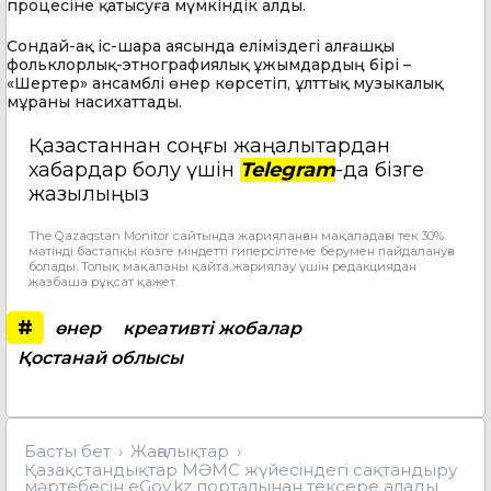
процесіне қатысуға мүмкіндік алды.
Сондай-ақ іс-шара аясында еліміздегі алғашқы
фольклорлық-этнографиялық ұжымдардың бірі –
«Шертер» ансамблі өнер көрсетіп, ұлттық музыкалық
мұраны насихаттады.
Қазақстаннан соңғы жаңалықтардан
хабардар болу үшін
Telegram
-да бізге
жазылыңыз
The Qazaqstan Monitor сайтында жарияланған мақаладағы тек 30%
мәтінді бастапқы көзге міндетті гиперсілтеме берумен пайдалануға
болады. Толық мақаланы қайта жариялау үшін редакциядан
жазбаша рұқсат қажет.
#
өнер
креативті жобалар
Қостанай облысы
Басты бет
Жаңалықтар
Қазақстандықтар МӘМС жүйесіндегі сақтандыру
мәртебесін eGov.kz порталынан тексере алады