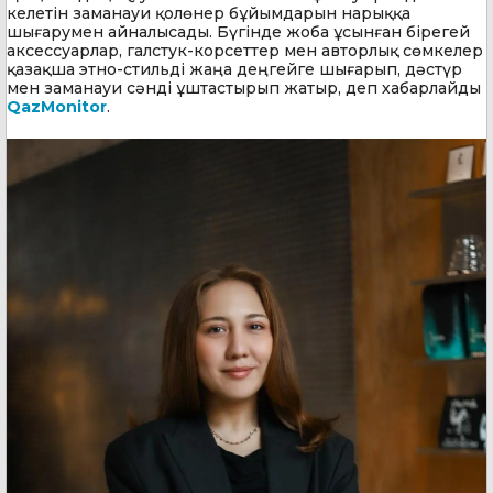
келетін заманауи қолөнер бұйымдарын нарыққа
шығарумен айналысады. Бүгінде жоба ұсынған бірегей
аксессуарлар, галстук-корсеттер мен авторлық сөмкелер
қазақша этно-стильді жаңа деңгейге шығарып, дәстүр
мен заманауи сәнді ұштастырып жатыр, деп хабарлайды
QazMonitor
.