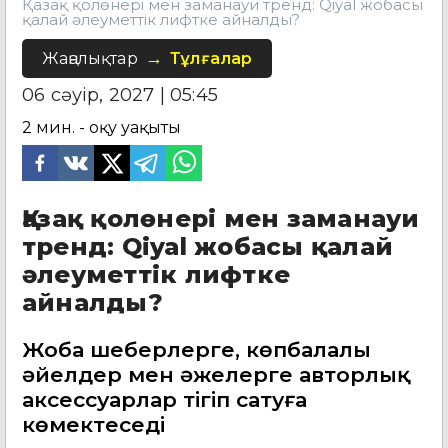
Қазақ қолөнері мен заманауи тренд: Qiyal жобасы
қалай әлеуметтік лифтке айналды?
Жаңалықтар
Тұлғалар
06 сәуір, 2027 | 05:45
2
мин. - оқу уақыты
Қазақ қолөнері мен заманауи
тренд: Qiyal жобасы қалай
әлеуметтік лифтке
айналды?
Жоба шеберлерге, көпбалалы
әйелдер мен әжелерге авторлық
аксессуарлар тігіп сатуға
көмектеседі