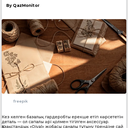
By
QazMonitor
freepik
Кез келген базалық гардеробты ерекше етіп көрсететін
деталь — ол сапалы әрі қолмен тігілген аксессуар.
Қазақстандық «Qiyal» жобасы саналы тұтыну трендіне сай