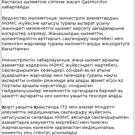
баспасөз қызметіне сілтеме жасап QazMonitor
хабарлайды.
Ведомство мәліметінше, министрлік азаматтардың
МӘМС жүйесіне қатысуы туралы ақпарат ұсыну
жөніндегі мемлекеттік қызмет көрсету қағидаларына
өзгерістер әзірледі. Жаңашылдық қызметтің
қолжетімділігін арттырып, сақтандыру мәртебесі мен
төленген жарналар туралы мәліметті алуды жеңілдетуге
бағытталған.
Министрліктің хабарлауынша, жаңа қызмет арқылы
азаматтар өздерінің МӘМС жүйесіндегі мәртебесі,
сақтандырылған кезеңдері, сондай-ақ өз атына
аударылған жарналар мен төлемдер туралы нақты
ақпаратты онлайн режимде ала алады. Қызмет eGov.kz
порталы арқылы көрсетіледі, сондықтан
пайдаланушылар мемлекеттік органдарға бармай-ақ
қажетті ақпаратты кез келген уақытта тексере алады.
Қазіргі уақытта Қазақстанда 17,5 млн азамат Міндетті
әлеуметтік медициналық сақтандыру жүйесінің
қатысушысы саналады. МӘМС аясында сақтандырылған
азаматтарға әлеуметтік мәртебесі мен төлеген
жарнасының көлеміне қарамастан медициналық
көмектің кең спектрі ұсынылады.