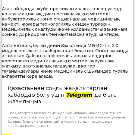
Атап айтқанда, жүйе профилактикалық тексерулерді,
консультациялық-диагностикалық қызметтерді,
амбулаториялық және стационарлық медициналық
көмекті, жоғары технологиялық емдеу түрлерін,
медициналық оңалтуды және қолданыстағы заңнамаға
сәйкес дәрі-дәрмекпен қамтамасыз етуді қамтиды.
Айта кетейік, бұған дейін Қазақстанда МӘМС-тің 2.0
моделі енгізілетіні хабарланған болатын. Оның аясында
азаматтар Qalqan платформасы арқылы өздеріне
көрсетілген медициналық қызметтер, ауруханаға
жатқызу, зертханалық талдаулар, дәрігер
тағайындаулары және медициналық шығындар туралы
ақпаратты көре алады.
Қазақстаннан соңғы жаңалықтардан
хабардар болу үшін
Telegram
-да бізге
жазылыңыз
The Qazaqstan Monitor сайтында жарияланған мақаладағы тек 30%
мәтінді бастапқы көзге міндетті гиперсілтеме берумен пайдалануға
болады. Толық мақаланы қайта жариялау үшін редакциядан
жазбаша рұқсат қажет.