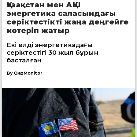
Қазақстан мен АҚШ
энергетика саласындағы
серіктестікті жаңа деңгейге
көтеріп жатыр
Екі елдің энергетикадағы
серіктестігі 30 жыл бұрын
басталған
By
QazMonitor