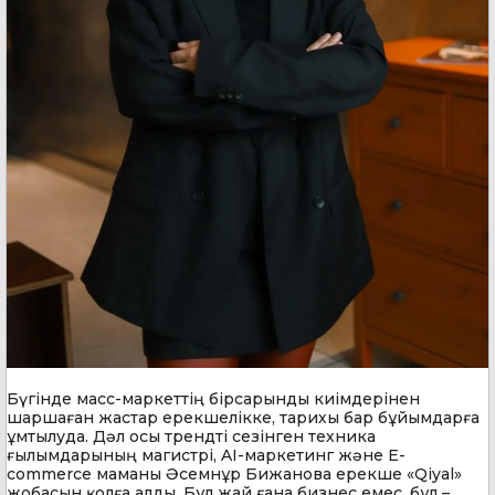
Бүгінде масс-маркеттің бірсарынды киімдерінен
шаршаған жастар ерекшелікке, тарихы бар бұйымдарға
ұмтылуда. Дәл осы трендті сезінген техника
ғылымдарының магистрі, AI-маркетинг және E-
commerce маманы Әсемнұр Бижанова ерекше «Qiyal»
жобасын қолға алды. Бұл жай ғана бизнес емес, бұл –