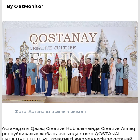
By
QazMonitor
Фото: Астана қаласының әкімдігі
Астанадағы Qazaq Creative Hub алаңында Creative Aimaq
республикалық жобасы аясында өткен QOSTANAI
CREATIVE CULTURE креативті жәрмеңкесінде Қостанай