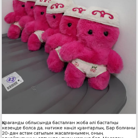
Қарағанды облысында басталған жоба әлі бастапқы
кезеңде болса да, нәтиже көңіл қуантарлық. Бар болғаны
20-дан астам сатылым жасалғанымен, оның