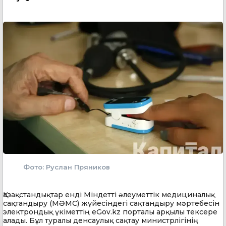
Фото: Руслан Пряников
Қазақстандықтар енді Міндетті әлеуметтік медициналық
сақтандыру (МӘМС) жүйесіндегі сақтандыру мәртебесін
электрондық үкіметтің eGov.kz порталы арқылы тексере
алады. Бұл туралы денсаулық сақтау министрлігінің