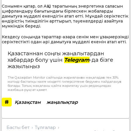
Сонымен қатар, ол АҚШ тарапының энергетика саласын
цифрландыру бағытындағы бірлескен жобаларды
дамытуға мүдделі екендігін атап өтті. Мұндай серіктестік
өндірістің тиімділігін арттырып, тәуекелдерді азайтуға
мүмкіндік береді.
Кездесу соңында тараптар өзара сенім мен ұзақмерзімді
серіктестікті одан әрі дамытуға мүдделі екенін атап өтті.
Қазақстаннан соңғы жаңалықтардан
хабардар болу үшін
Telegram
-да бізге
жазылыңыз
The Qazaqstan Monitor сайтында жарияланған мақаладағы тек 30%
мәтінді бастапқы көзге міндетті гиперсілтеме берумен пайдалануға
болады. Толық мақаланы қайта жариялау үшін редакциядан
жазбаша рұқсат қажет.
#
Қазақстан
жаңалықтар
Басты бет
Тұлғалар