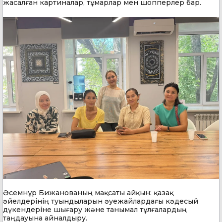
жасалған картиналар, тұмарлар мен шопперлер бар.
Әсемнұр Бижанованың мақсаты айқын: қазақ
әйелдерінің туындыларын әуежайлардағы кәдесый
дүкендеріне шығару және танымал тұлғалардың
таңдауына айналдыру.