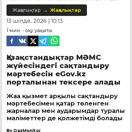
Жаңалықтар
Жаңалықтар
13 шілде, 2026 | 10:13
1
мин. - оқу уақыты
Қазақстандықтар МӘМС
жүйесіндегі сақтандыру
мәртебесін eGov.kz
порталынан тексере алады
Жаңа қызмет арқылы сақтандыру
мәртебесімен қатар төленген
жарналар мен аударымдар туралы
мәліметтер де қолжетімді болады
By
QazMonitor