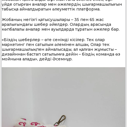
үйде отырған аналар мен әжелердің шығармашылығын
табысқа айналдыратын әлеуметтік платформа.
Жобаның негізгі қатысушылары – 35 пен 65 жас
аралығындағы шебер әйелдер. Олардың арасында
көпбалалы аналар мен ауылдарда тұратын әжелер бар.
«Біздің шеберлер – өте сенімді кісілер. Тек олар
маркетинг пен сатылым әлемінен алшақ. Олар тек
шығармашылықпен айналысады, ал қалған жұмысты –
дизайннан бастап сатылымға дейін – біздің команда өз
мойнына алады», дейді Әсемнұр.