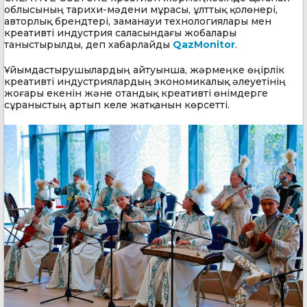
облысының тарихи-мәдени мұрасы, ұлттық қолөнері,
авторлық брендтері, заманауи технологиялары мен
креативті индустрия саласындағы жобалары
таныстырылды, деп хабарлайды
QazMonitor
.
Ұйымдастырушылардың айтуынша, жәрмеңке өңірлік
креативті индустриялардың экономикалық әлеуетінің
жоғары екенін және отандық креативті өнімдерге
сұраныстың артып келе жатқанын көрсетті.