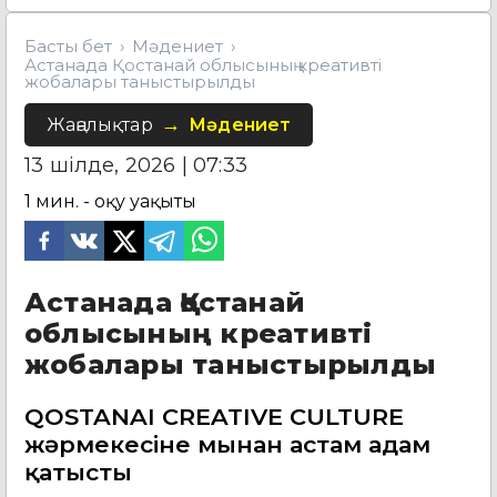
Басты бет
Мәдениет
Астанада Қостанай облысының креативті
жобалары таныстырылды
Жаңалықтар
Мәдениет
13 шілде, 2026 | 07:33
1
мин. - оқу уақыты
Астанада Қостанай
облысының креативті
жобалары таныстырылды
QOSTANAI CREATIVE CULTURE
жәрмеңкесіне мыңнан астам адам
қатысты