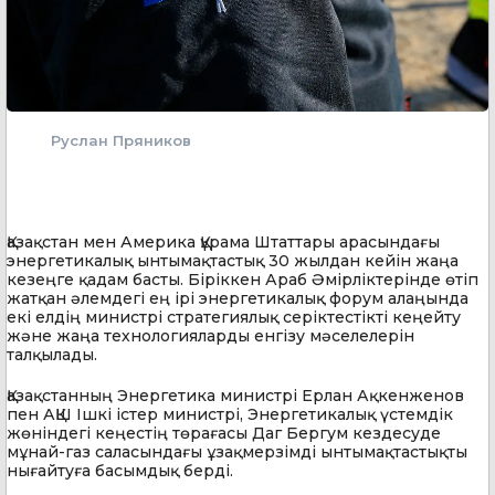
Руслан Пряников
Қазақстан мен Америка Құрама Штаттары арасындағы
энергетикалық ынтымақтастық 30 жылдан кейін жаңа
кезеңге қадам басты. Біріккен Араб Әмірліктерінде өтіп
жатқан әлемдегі ең ірі энергетикалық форум алаңында
екі елдің министрі стратегиялық серіктестікті кеңейту
және жаңа технологияларды енгізу мәселелерін
талқылады.
Қазақстанның Энергетика министрі Ерлан Ақкенженов
пен АҚШ Ішкі істер министрі, Энергетикалық үстемдік
жөніндегі кеңестің төрағасы Даг Бергум кездесуде
мұнай-газ саласындағы ұзақмерзімді ынтымақтастықты
нығайтуға басымдық берді.