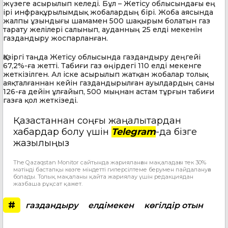
жүзеге асырылып келеді. Бұл – Жетісу облысындағы ең
ірі инфрақұрылымдық жобалардың бірі. Жоба аясында
жалпы ұзындығы шамамен 500 шақырым болатын газ
тарату желілері салынып, ауданның 25 елді мекенін
газдандыру жоспарланған.
Қазіргі таңда Жетісу облысында газдандыру деңгейі
67,2%-ға жетті. Табиғи газ өңірдегі 110 елді мекенге
жеткізілген. Ал іске асырылып жатқан жобалар толық
аяқталғаннан кейін газдандырылған ауылдардың саны
126-ға дейін ұлғайып, 500 мыңнан астам тұрғын табиғи
газға қол жеткізеді.
Қазақстаннан соңғы жаңалықтардан
хабардар болу үшін
Telegram
-да бізге
жазылыңыз
The Qazaqstan Monitor сайтында жарияланған мақаладағы тек 30%
мәтінді бастапқы көзге міндетті гиперсілтеме берумен пайдалануға
болады. Толық мақаланы қайта жариялау үшін редакциядан
жазбаша рұқсат қажет.
#
газдандыру
елдімекен
көгілдір отын