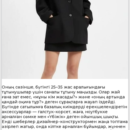
Оның сөзінше, бүгінгі 25–35 жас аралығындағы
тұтынушылар үшін саналы тұтыну маңызды. Олар жай
ғана зат емес, «мұны кім жасады?» және «оның артында
қандай оқиға тұр?» деген сұрақтарға жауап іздейді.
Бүгінде сатылымға базалық киімдерді ерекшелендіретін
аксессуарлар — галстук-корсет, жаға, ноутбукке
арналған сөмке мен «Үбіжік» деген ойыншық шықты.
Енді шеберлер дизайнер-конструктормен жаңа топтама
әзірлеп жатыр, онда кілтке арналған бұйымдар, жүннен