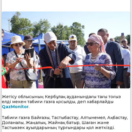
Жетісу облысының Кербұлақ ауданындағы тағы тоғыз
елді мекен табиғи газға қосылды, деп хабарлайды
QazMonitor
.
Табиғи газға Байғазы, Тастыбастау, Алтынемел, Ақбастау,
Доланалы, Жаңалық, Жайнақ батыр, Шаған және
Тастыөзек ауылдарының тұрғындары қол жеткізді.