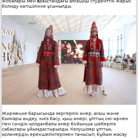
жобалары мен Қазақстандағы алғашқы студенттік жарыс
болиду көпшілікке ұсынылды.
Жәрмеңке барысында зергерлік өнер, ағаш және
былғары өңдеу, киіз басу, қыш өнері, ұлттық ою-өрнек
пен сәндік-қолданбалы өнер бойынша шеберлік
сабақтары ұйымдастырылды. Келушілер ұлттық
қолөнердің ерекшеліктерімен танысып, бұйым жасау