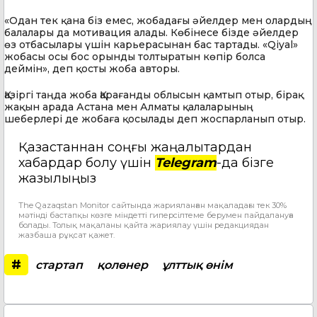
«Одан тек қана біз емес, жобадағы әйелдер мен олардың
балалары да мотивация алады. Көбінесе бізде әйелдер
өз отбасылары үшін карьерасынан бас тартады. «Qiyal»
жобасы осы бос орынды толтыратын көпір болса
деймін», деп қосты жоба авторы.
Қазіргі таңда жоба Қарағанды облысын қамтып отыр, бірақ
жақын арада Астана мен Алматы қалаларының
шеберлері де жобаға қосылады деп жоспарланып отыр.
Қазақстаннан соңғы жаңалықтардан
хабардар болу үшін
Telegram
-да бізге
жазылыңыз
The Qazaqstan Monitor сайтында жарияланған мақаладағы тек 30%
мәтінді бастапқы көзге міндетті гиперсілтеме берумен пайдалануға
болады. Толық мақаланы қайта жариялау үшін редакциядан
жазбаша рұқсат қажет.
#
стартап
қолөнер
ұлттық өнім