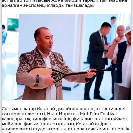
аспаптар топтамасын және өңірдің тарихи тұлғаларына
арналған экспозицияларды тамашалады.
Сонымен қатар Қостанай дизайнерлерінің этностильдегі
сән көрсетілімі өтті. Нью-Йорктегі MobFilm Festival
халықаралық кинофестивалінің финалисі атанған «Қалам»
мобильді фильмі таныстырылып, Қостанай өңірлік
университеті студенттерінің инновациялық инженерлік