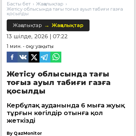
Басты бет
Жаңалықтар
Жетісу облысында тағы тоғыз ауыл табиғи газға
қосылды
Жаңалықтар
Жаңалықтар
13 шілде, 2026 | 07:22
1
мин. - оқу уақыты
Жетісу облысында тағы
тоғыз ауыл табиғи газға
қосылды
Кербұлақ ауданында 6 мыңға жуық
тұрғын көгілдір отынға қол
жеткізді
By
QazMonitor