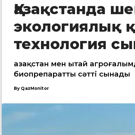
Қазақстанда ше
экологиялық қ
технология с
Қазақстан мен Қытай агроғалы
биопрепаратты сәтті сынады
By
QazMonitor