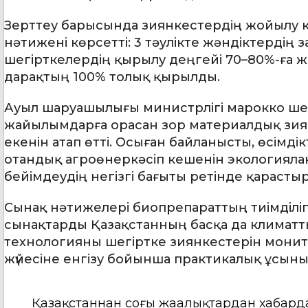
Зерттеу барысында зиянкестердің жойылу кө
нәтижені көрсетті: 3 тәулікте жәндіктердің
шегірткелердің қырылу деңгейі 70–80%-ға же
дарақтың 100% толық қырылды.
Ауыл шаруашылығы министрлігі марокко ше
жайылымдарға орасан зор материалдық зиян к
екенін атап өтті. Осыған байланысты, өсімді
отандық агроөнеркәсіп кешенін экологиял
бейімдеудің негізгі бағыты ретінде қарасты
Сынақ нәтижелері биопрепараттың тиімділіг
сынақтарды Қазақстанның басқа да климатт
технологияны шегіртке зиянкестерін монит
жүйесіне енгізу бойынша практикалық ұсыны
Қазақстаннан соңғы жаңалықтардан хабард