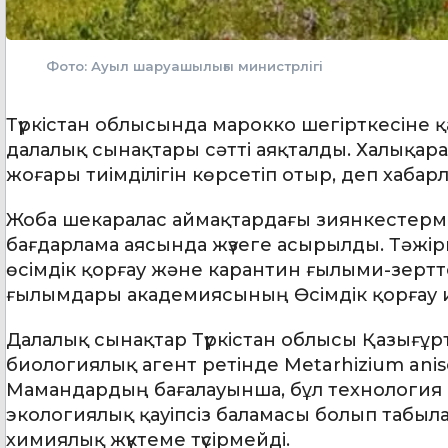
Фото: Ауыл шаруашылығы министрлігі
Түркістан облысында марокко шегірткесіне
далалық сынақтары сәтті аяқталды. Халықара
жоғары тиімділігін көрсетіп отыр, деп хаб
Жоба шекаралас аймақтардағы зиянкестерме
бағдарлама аясында жүзеге асырылды. Тәжі
өсімдік қорғау және карантин ғылыми-зерт
ғылымдары академиясының Өсімдік қорғау 
Далалық сынақтар Түркістан облысы Қазығұр
биологиялық агент ретінде Metarhizium ani
Мамандардың бағалауынша, бұл технология д
экологиялық қауіпсіз баламасы болып табы
химиялық жүктеме түсірмейді.