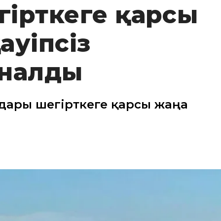
гірткеге қарсы
ауіпсіз
ыналды
мдары шегірткеге қарсы жаңа