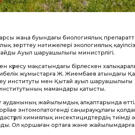
 қарсы жаңа буындағы биологиялық препарат
лық зерттеу нәтижелері экологиялық қауіпсіз
арлайды Ауыл шаруашылығы министрлігі.
н күресу мақсатындағы бірлескен халықарал
рибелік жұмыстарға Ж. Жиембаев атындағы Қа
теу институты мен Қытай ауыл шаруашылығы
институтының мамандары қатысты.
т ауданының жайылымдық алқаптарында өтті. 
sopliae энтомопатогенді саңырауқұлағы қолд
әстүрлі химиялық инсектицидтердің тиімді ә
лады. Ол қоршаған ортаға және жайылымдарға