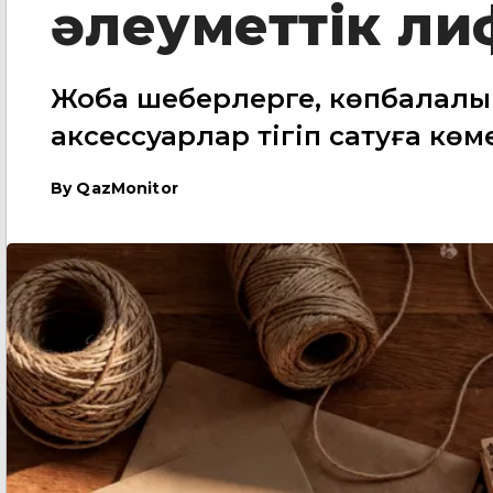
әлеуметтік ли
Жоба шеберлерге, көпбалалы
аксессуарлар тігіп сатуға көм
By
QazMonitor