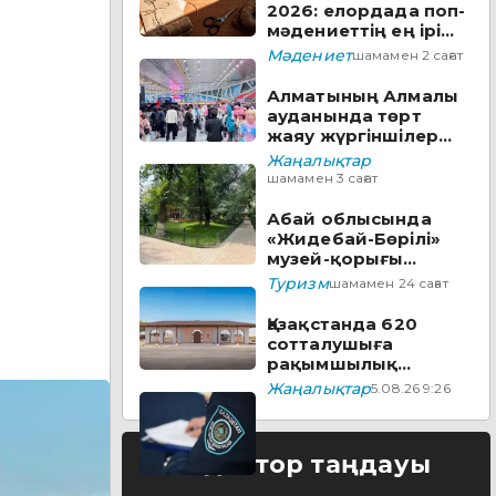
2026: елордада поп-
мәдениеттің ең ірі
фестивалі басталды
Мәдениет
шамамен 2 сағат
Алматының Алмалы
ауданында төрт
жаяу жүргіншілер
аймағы мен театр
Жаңалықтар
алдындағы сквер
шамамен 3 сағат
жаңартылып жатыр
Абай облысында
«Жидебай-Бөрілі»
музей-қорығы
аумағында заманауи
Туризм
шамамен 24 сағат
визит-орталық
құрылады
Қазақстанда 620
сотталушыға
рақымшылық
жасалды
Жаңалықтар
5.08.26 9:26
Редактор таңдауы