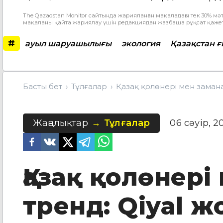
The Qazaqstan Monitor сайтында жарияланған мақаладағы тек 30% мәт
мақаланы қайта жариялау үшін редакциядан жазбаша рұқсат қажет
#
ауыл шаруашылығы
экология
Қазақстан 
Басты бет
Тұлғалар
Қазақ қолөнері мен замана
Жаңалықтар
Тұлғалар
06 сәуір, 2
Қазақ қолөнері
тренд: Qiyal 