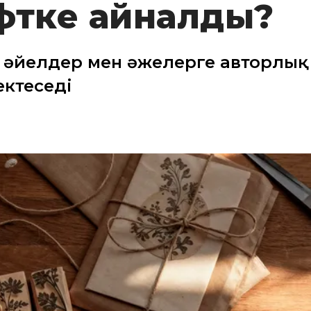
фтке айналды?
 әйелдер мен әжелерге авторлық
ектеседі