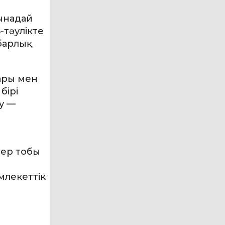
мынадай
-тәулікте
 барлық
ары мен
бірі
зу —
лер тобы
млекеттік