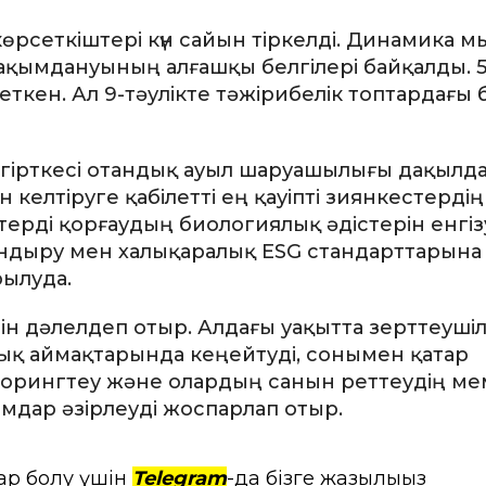
рсеткіштері күн сайын тіркелді. Динамика 
 зақымдануының алғашқы белгілері байқалды. 5
ткен. Ал 9-тәулікте тәжірибелік топтардағы
гірткесі отандық ауыл шаруашылығы дақылд
елтіруге қабілетті ең қауіпті зиянкестердің 
ктерді қорғаудың биологиялық әдістерін енгі
андыру мен халықаралық ESG стандарттарына
рылуда.
ін дәлелдеп отыр. Алдағы уақытта зерттеуші
ық аймақтарында кеңейтуді, сонымен қатар
орингтеу және олардың санын реттеудің ме
мдар әзірлеуді жоспарлап отыр.
ар болу үшін
Telegram
-да бізге жазылыңыз