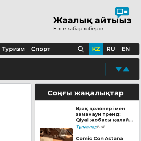
Жаңалық айтыңыз
 ашылды
Бізге хабар жіберіңіз
ы
Туризм
Спорт
KZ
RU
EN
қолжазбасы табылды
кезеңі жүріп жатыр
Соңғы жаңалықтар
Қазақ қолөнері мен
ске қосады
заманауи тренд:
Qiyal жобасы қалай
әлеуметтік лифтке
Тұлғалар
8 ай
айналды?
уға болады
Comic Con Astana