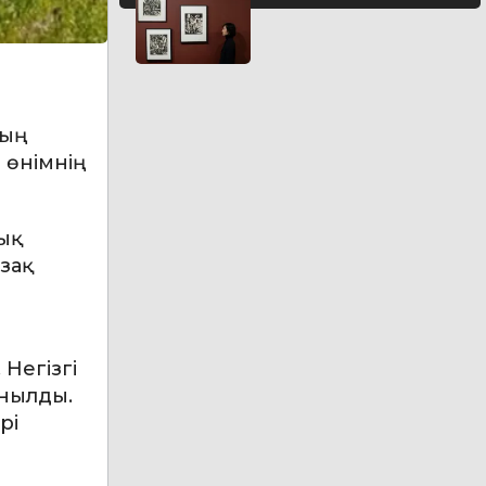
тың
 өнімнің
ық
зақ
Негізгі
анылды.
рі