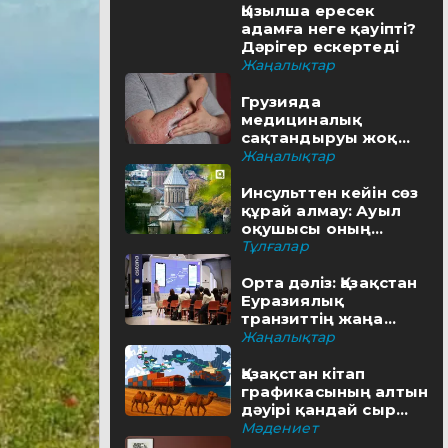
Қызылша ересек
адамға неге қауіпті?
Дәрігер ескертеді
Жаңалықтар
Грузияда
медициналық
сақтандыруы жоқ
туристерге айыппұл
Жаңалықтар
салынуы мүмкін
Инсульттен кейін сөз
құрай алмау: Ауыл
оқушысы оның
шешімін тапты
Тұлғалар
Орта дәліз: Қазақстан
Еуразиялық
транзиттің жаңа
бағытын қалай салып
Жаңалықтар
жатыр
Қазақстан кітап
графикасының алтын
дәуірі қандай сыр
бүгіп жатыр?
Мәдениет