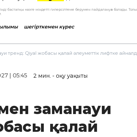
інді бастапқы көзге міндетті гиперсілтеме берумен пайдалануға болады. Тол
.
ғылымы
шегірткемен күрес
уи тренд: Qiyal жобасы қалай әлеуметтік лифтке айнал
027 | 05:45
2
мин. - оқу уақыты
 мен заманауи
жобасы қалай