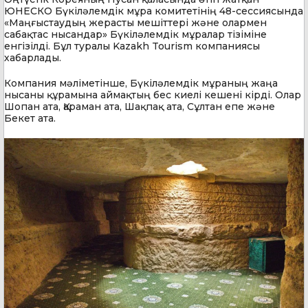
ЮНЕСКО Бүкіләлемдік мұра комитетінің 48-сессиясында
«Маңғыстаудың жерасты мешіттері және олармен
сабақтас нысандар» Бүкіләлемдік мұралар тізіміне
енгізілді. Бұл туралы Kazakh Tourism компаниясы
хабарлады.
Компания мәліметінше, Бүкіләлемдік мұраның жаңа
нысаны құрамына аймақтың бес киелі кешені кірді. Олар
Шопан ата, Қараман ата, Шақпақ ата, Сұлтан епе және
Бекет ата.