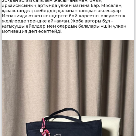
20-дан астам сатылым жасалғанымен, оның
әрқайсысының артында үлкен мағына бар. Мәселен,
қазақстандық шебердің қолынан шыққан аксессуар
Испанияда өткен концертте бой көрсетіп, әлеуметтік
желілерде трендке айналған. Жоба авторы бұл –
қатысушы әйелдер мен олардың балалары үшін үлкен
мотивация деп есептейді.