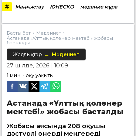
#
Маңғыстау
ЮНЕСКО
мәдение мұра
Басты бет
Мәдениет
Астанада «Ұлттық қолөнер мектебі» жобасы
басталды
Жаңалықтар
Мәдениет
27 шілде, 2026 | 10:09
1
мин. - оқу уақыты
Астанада «Ұлттық қолөнер
мектебі» жобасы басталды
Жобасы аясында 208 оқушы
дәстүрлі өнерді меңгереді