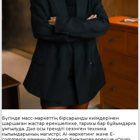
Бүгінде масс-маркеттің бірсарынды киімдерінен
шаршаған жастар ерекшелікке, тарихы бар бұйымдарға
ұмтылуда. Дәл осы трендті сезінген техника
ғылымдарының магистрі, AI-маркетинг және E-
commerce маманы Әсемнұр Бижанова ерекше «Qiyal»