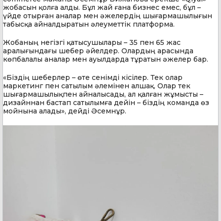
жобасын қолға алды. Бұл жай ғана бизнес емес, бұл –
үйде отырған аналар мен әжелердің шығармашылығын
табысқа айналдыратын әлеуметтік платформа.
Жобаның негізгі қатысушылары – 35 пен 65 жас
аралығындағы шебер әйелдер. Олардың арасында
көпбалалы аналар мен ауылдарда тұратын әжелер бар.
«Біздің шеберлер – өте сенімді кісілер. Тек олар
маркетинг пен сатылым әлемінен алшақ. Олар тек
шығармашылықпен айналысады, ал қалған жұмысты –
дизайннан бастап сатылымға дейін – біздің команда өз
мойнына алады», дейді Әсемнұр.