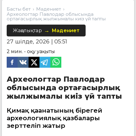
Басты бет
Мәдениет
Археологтар Павлодар облысында
ортағасырлық жылжымалы киіз үй тапты
Жаңалықтар
Мәдениет
27 шілде, 2026 | 05:51
2
мин. - оқу уақыты
Археологтар Павлодар
облысында ортағасырлық
жылжымалы киіз үй тапты
Қимақ қағанатының бірегей
археологиялық қазбалары
зерттеліп жатыр