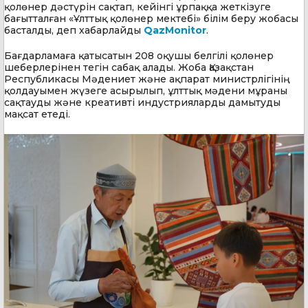
қолөнер дәстүрін сақтап, кейінгі ұрпаққа жеткізуге
бағытталған «Ұлттық қолөнер мектебі» білім беру жобасы
басталды, деп хабарлайды
QazMonitor
.
Бағдарламаға қатысатын 208 оқушы белгілі қолөнер
шеберлерінен тегін сабақ алады. Жоба Қазақстан
Республикасы Мәдениет және ақпарат министрлігінің
қолдауымен жүзеге асырылып, ұлттық мәдени мұраны
сақтауды және креативті индустрияларды дамытуды
мақсат етеді.