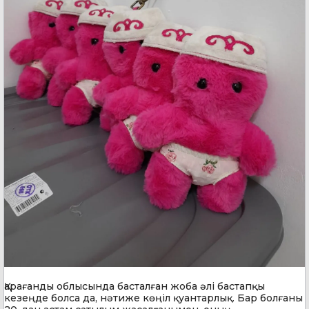
Қарағанды облысында басталған жоба әлі бастапқы
кезеңде болса да, нәтиже көңіл қуантарлық. Бар болғаны