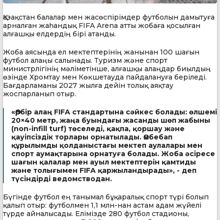
Қазақстан балалар мен жасөспірімдер футболын дамытуға
арналған жаһандық FIFA Arena атты жобаға қосылған
алғашқы елдердің бірі атанды.
Жоба аясында ел мектептерінің жанынан 100 шағын
футбол алаңы салынады. Туризм және спорт
министрлігінің мәліметінше, алғашқы алаңдар биылдың
өзінде Хромтау мен Көкшетауда пайдалануға беріледі.
Бағдарламаны 2027 жылға дейін толық аяқтау
жоспарланып отыр.
«Әрбір алаң FIFA стандартына сәйкес болады: өлшемі
20×40 метр, жаңа буындағы жасанды шөп жабыны
(non-infill turf) төселеді, қақпа, қоршау және
қауіпсіздік торлары орнатылады. Әмбебап
құрылымды қолданыстағы мектеп аулалары мен
спорт аумақтарына орнатуға болады. Жоба әсіресе
шағын қалалар мен ауыл мектептерін қамтиды
және толығымен FIFA қаржыландырады», - деп
түсіндірді ведомстводан.
Бүгінде футбол ең танымал бұқаралық спорт түрі болып
қалып отыр: футболмен 1,1 млн-нан астам адам жүйелі
түрде айналысады. Елімізде 280 футбол стадионы,