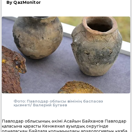
By
QazMonitor
Фото: Павлодар облысы әкімінің баспасөз
қызметі/ Валерий Бугаев
Павлодар облысының әкімі Асайын Байханов Павлодар
қаласына қарасты Кенжекөл ауылдық округінде
орналасқан Байдала қорымындағы археологиялық қазба