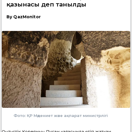
қазынасы деп танылды
By
QazMonitor
Фото: ҚР Мәдениет және ақпарат министрлігі
Оңтүстік Кореяның Пусан қаласында өтіп жатқан