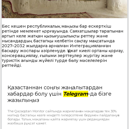
Бес кешен республикалық маңызы бар ескерткіш
ретінде мемлекет қорғауында. Саяхатшылар тарапынан
артып келе жатқан қызығушылықты реттеу және
нысандардың бастапқы келбетін сақтау мақсатында
2027–2032 жылдарға арналған Интеграцияланған
басқару жоспары әзірленуде. Құжат киелі ортаны қорғау,
консервациялау, ғылыми зерттеулер жүргізу және
туристік ағынды жүйелі түрде бөлу мәселелерін
реттейді.
Қазақстаннан соңғы жаңалықтардан
хабардар болу үшін
Telegram
-да бізге
жазылыңыз
The Qazaqstan Monitor сайтында жарияланған мақаладағы тек 30%
мәтінді бастапқы көзге міндетті гиперсілтеме берумен пайдалануға
болады. Толық мақаланы қайта жариялау үшін редакциядан
жазбаша рұқсат қажет.