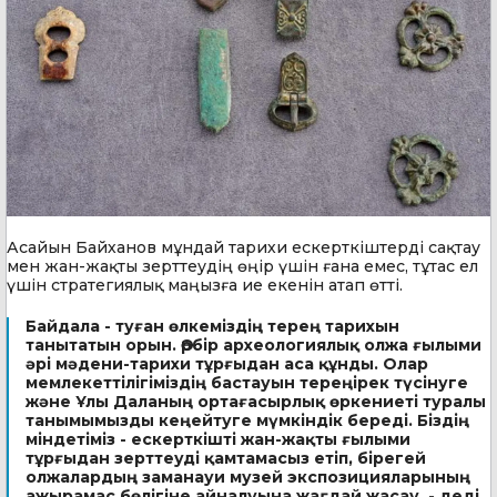
Асайын Байханов мұндай тарихи ескерткіштерді сақтау
мен жан-жақты зерттеудің өңір үшін ғана емес, тұтас ел
үшін стратегиялық маңызға ие екенін атап өтті.
Байдала - туған өлкеміздің терең тарихын
танытатын орын. Әрбір археологиялық олжа ғылыми
әрі мәдени-тарихи тұрғыдан аса құнды. Олар
мемлекеттілігіміздің бастауын тереңірек түсінуге
және Ұлы Даланың ортағасырлық өркениеті туралы
танымымызды кеңейтуге мүмкіндік береді. Біздің
міндетіміз - ескерткішті жан-жақты ғылыми
тұрғыдан зерттеуді қамтамасыз етіп, бірегей
олжалардың заманауи музей экспозицияларының
ажырамас бөлігіне айналуына жағдай жасау, - деді