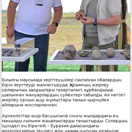
Биылғы маусымда зерттеушілер сақталған обалардың
бірін зерттеуді жалғастыруда. Қорымның жерлеу
орларының қалдықтары тазартылып, құрбандыққа
шалынған жануарлардың сүйектері табылды. Ал негізгі
жерлеу орнын ашу жұмыстары тамыз-қыркүйек
айларына жоспарланған.
Археологтар өңір басшысына соңғы жылдардағы ең
маңызды ғылыми жаңалықтарды таныстырды. Солардың
ішіндегі ең бірегейі - Еуразия даласындағы
археологиялық теңдесі жоқ, қимақ-қыпшақ кезеңіне