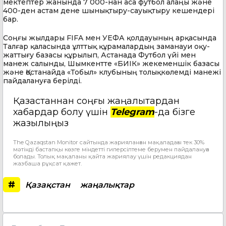
мектептер жанында 7 000-нан аса футбол алаңы және
400-ден астам дене шынықтыру-сауықтыру кешендері
бар.
Соңғы жылдары FIFA мен УЕФА қолдауының арқасында
Талғар қаласында ұлттық құрамалардың заманауи оқу-
жаттығу базасы құрылып, Астанада Футбол үйі мен
манеж салынды, Шымкентте
«
БИІК
»
жекеменшік базасы
және
Қостанайда
«
Тобыл
»
клубының толықкөлемді манежі
пайдалануға берілді.
Қазақстаннан соңғы жаңалықтардан
хабардар болу үшін
Telegram
-да бізге
жазылыңыз
The Qazaqstan Monitor сайтында жарияланған мақаладағы тек 30%
мәтінді бастапқы көзге міндетті гиперсілтеме берумен пайдалануға
болады. Толық мақаланы қайта жариялау үшін редакциядан
жазбаша рұқсат қажет.
#
Қазақстан
жаңалықтар