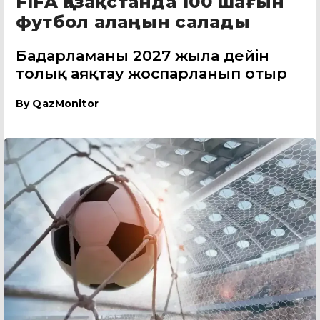
FIFA Қазақстанда 100 шағын
футбол алаңын салады
Бағдарламаны 2027 жылға дейін
толық аяқтау жоспарланып отыр
By
QazMonitor