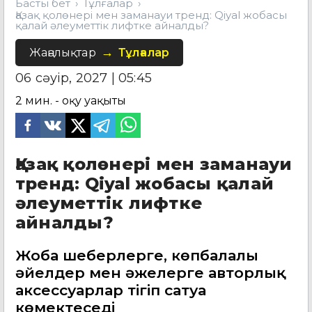
Басты бет
Тұлғалар
Қазақ қолөнері мен заманауи тренд: Qiyal жобасы
қалай әлеуметтік лифтке айналды?
Жаңалықтар
Тұлғалар
06 сәуір, 2027 | 05:45
2
мин. - оқу уақыты
Қазақ қолөнері мен заманауи
тренд: Qiyal жобасы қалай
әлеуметтік лифтке
айналды?
Жоба шеберлерге, көпбалалы
әйелдер мен әжелерге авторлық
аксессуарлар тігіп сатуға
көмектеседі