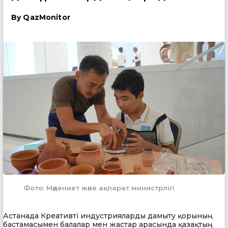
By
QazMonitor
Фото: Мәдениет және ақпарат министрлігі
Астанада Креативті индустрияларды дамыту қорының
бастамасымен балалар мен жастар арасында қазақтың