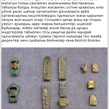
жататын толық сақталған жылжымалы баспананың
табылуы болды. Ағаштан жасалған, үстіне қазақтың киіз
үйіне ұқсас шатыр орнатылған доңғалақты арба
ортағасырлық көшпелілердің тұрмысын жаңа қырынан
тануға жол ашып отыр. Сонымен қатар ағаш ер-тоқым,
үзеңгі, ауыздық, қару-жарақ бөлшектері, әшекей
бұйымдар, жібек маталар және басқа да құнды
жәдігерлер табылған. Осы уақытқа дейін мұндай
«доңғалақты үйлер» туралы тарихи ғылымда тек жазба
деректер мен сызбалық бейнелер ғана белгілі болған.