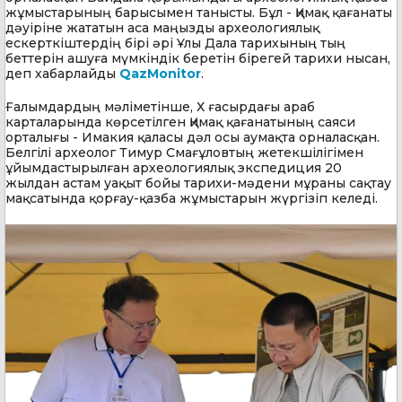
жұмыстарының барысымен танысты. Бұл - Қимақ қағанаты
дәуіріне жататын аса маңызды археологиялық
ескерткіштердің бірі әрі Ұлы Дала тарихының тың
беттерін ашуға мүмкіндік беретін бірегей тарихи нысан,
деп хабарлайды
QazMonitor
.
Ғалымдардың мәліметінше, Х ғасырдағы араб
карталарында көрсетілген Қимақ қағанатының саяси
орталығы - Имакия қаласы дәл осы аумақта орналасқан.
Белгілі археолог Тимур Смағұловтың жетекшілігімен
ұйымдастырылған археологиялық экспедиция 20
жылдан астам уақыт бойы тарихи-мәдени мұраны сақтау
мақсатында қорғау-қазба жұмыстарын жүргізіп келеді.