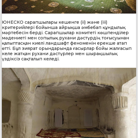
ЮНЕСКО сарапшылары кешенге (ii) және (iii)
критерийлері бойынша айрықша әмбебап құндылық
мәртебесін берді. Сарапшылар комитеті көшпенділер
мәдениеті мен сопылық рухани дәстүрдің тоғысуынан
қалыптасқан киелі ландшафт феноменін ерекше атап
өтті. Бұл зиярат орындарында ғасырлар бойы жалғасып
келе жатқан рухани дәстүрлер мен шырақшылық
үздіксіз сақталып келеді.