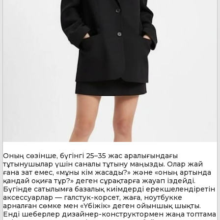
Оның сөзінше, бүгінгі 25–35 жас аралығындағы
тұтынушылар үшін саналы тұтыну маңызды. Олар жай
ғана зат емес, «мұны кім жасады?» және «оның артында
қандай оқиға тұр?» деген сұрақтарға жауап іздейді.
Бүгінде сатылымға базалық киімдерді ерекшелендіретін
аксессуарлар — галстук-корсет, жаға, ноутбукке
арналған сөмке мен «Үбіжік» деген ойыншық шықты.
Енді шеберлер дизайнер-конструктормен жаңа топтама