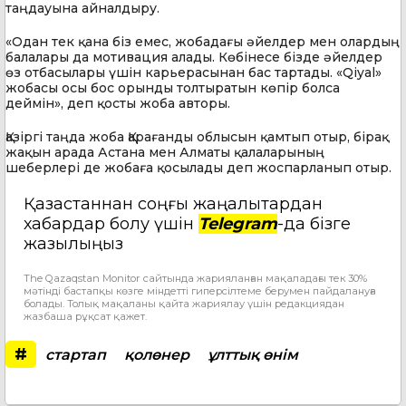
таңдауына айналдыру.
«Одан тек қана біз емес, жобадағы әйелдер мен олардың
балалары да мотивация алады. Көбінесе бізде әйелдер
өз отбасылары үшін карьерасынан бас тартады. «Qiyal»
жобасы осы бос орынды толтыратын көпір болса
деймін», деп қосты жоба авторы.
Қазіргі таңда жоба Қарағанды облысын қамтып отыр, бірақ
жақын арада Астана мен Алматы қалаларының
шеберлері де жобаға қосылады деп жоспарланып отыр.
Қазақстаннан соңғы жаңалықтардан
хабардар болу үшін
Telegram
-да бізге
жазылыңыз
The Qazaqstan Monitor сайтында жарияланған мақаладағы тек 30%
мәтінді бастапқы көзге міндетті гиперсілтеме берумен пайдалануға
болады. Толық мақаланы қайта жариялау үшін редакциядан
жазбаша рұқсат қажет.
#
стартап
қолөнер
ұлттық өнім