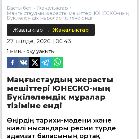
Басты бет
Жаңалықтар
Маңғыстаудың жерасты мешіттері ЮНЕСКО-ның
Бүкіләлемдік мұралар тізіміне енді
Жаңалықтар
Жаңалықтар
27 шілде, 2026 | 06:43
1
мин. - оқу уақыты
Маңғыстаудың жерасты
мешіттері ЮНЕСКО-ның
Бүкіләлемдік мұралар
тізіміне енді
Өңірдің тарихи-мәдени және
киелі нысандары ресми түрде
адамзат баласының ортақ