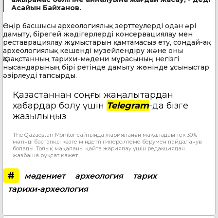
Асайын Байханов.
Өңір басшысы археологиялық зерттеулерді одан әрі
дамыту, бірегей жәдігерлерді консервациялау мен
реставрациялау жұмыстарын қамтамасыз ету, сондай-ақ
археологиялық кешенді музейлендіру және оны
Қазақстанның тарихи-мәдени мұрасының негізгі
нысандарының бірі ретінде дамыту жөнінде ұсыныстар
әзірлеуді тапсырды.
Қазақстаннан соңғы жаңалықтардан
хабардар болу үшін
Telegram
-да бізге
жазылыңыз
The Qazaqstan Monitor сайтында жарияланған мақаладағы тек 30%
мәтінді бастапқы көзге міндетті гиперсілтеме берумен пайдалануға
болады. Толық мақаланы қайта жариялау үшін редакциядан
жазбаша рұқсат қажет.
#
мәдениет
археология
тарих
тарихи-археология