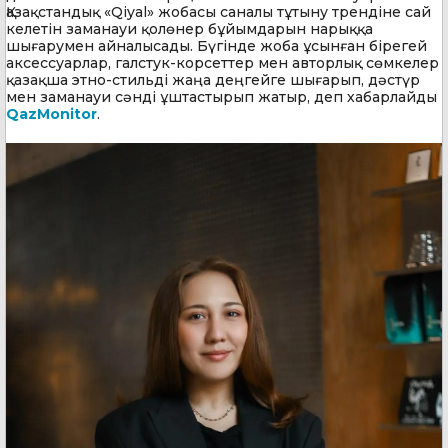
Қазақстандық «Qiyal» жобасы саналы тұтыну трендіне сай
келетін заманауи қолөнер бұйымдарын нарыққа
шығарумен айналысады. Бүгінде жоба ұсынған бірегей
аксессуарлар, галстук-корсеттер мен авторлық сөмкелер
қазақша этно-стильді жаңа деңгейге шығарып, дәстүр
мен заманауи сәнді ұштастырып жатыр, деп хабарлайды
QazMonitor
.