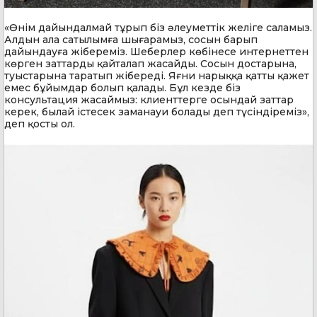
«Өнім дайындалмай тұрып біз әлеуметтік желіге саламыз.
Алдын ала сатылымға шығарамыз, сосын барып
дайындауға жібереміз. Шеберлер көбінесе интернеттен
көрген заттарды қайталап жасайды. Сосын достарына,
туыстарына таратып жібереді. Яғни нарыққа қатты қажет
емес бұйымдар болып қалады. Бұл кезде біз
консультация жасаймыз: клиенттерге осындай заттар
керек, былай істесек заманауи болады деп түсіндіреміз»,
деп қосты ол.