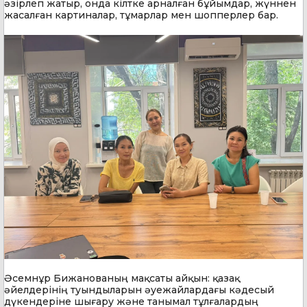
әзірлеп жатыр, онда кілтке арналған бұйымдар, жүннен
жасалған картиналар, тұмарлар мен шопперлер бар.
Әсемнұр Бижанованың мақсаты айқын: қазақ
әйелдерінің туындыларын әуежайлардағы кәдесый
дүкендеріне шығару және танымал тұлғалардың