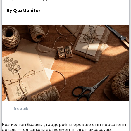
By
QazMonitor
freepik
Кез келген базалық гардеробты ерекше етіп көрсететін
деталь — ол сапалы әрі қолмен тігілген аксессуар.