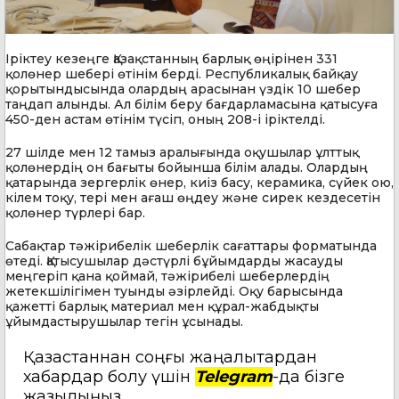
Іріктеу кезеңге Қазақстанның барлық өңірінен 331
қолөнер шебері өтінім берді. Республикалық байқау
қорытындысында олардың арасынан үздік 10 шебер
таңдап алынды. Ал білім беру бағдарламасына қатысуға
450-ден астам өтінім түсіп, оның 208-і іріктелді.
27 шілде мен 12 тамыз аралығында оқушылар ұлттық
қолөнердің он бағыты бойынша білім алады. Олардың
қатарында зергерлік өнер, киіз басу, керамика, сүйек ою,
кілем тоқу, тері мен ағаш өңдеу және сирек кездесетін
қолөнер түрлері бар.
Сабақтар тәжірибелік шеберлік сағаттары форматында
өтеді. Қатысушылар дәстүрлі бұйымдарды жасауды
меңгеріп қана қоймай, тәжірибелі шеберлердің
жетекшілігімен туынды әзірлейді. Оқу барысында
қажетті барлық материал мен құрал-жабдықты
ұйымдастырушылар тегін ұсынады.
Қазақстаннан соңғы жаңалықтардан
хабардар болу үшін
Telegram
-да бізге
жазылыңыз