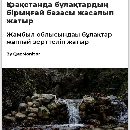
Қазақстанда бұлақтардың
бірыңғай базасы жасалып
жатыр
Жамбыл облысындағы бұлақтар
жаппай зерттеліп жатыр
By
QazMonitor