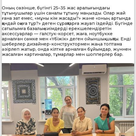
Оның сөзінше, бүгінгі 25–35 жас аралығындағы
тұтынушылар үшін саналы тұтыну маңызды. Олар жай
ғана зат емес, «мұны кім жасады?» және «оның артында
қандай оқиға тұр?» деген сұрақтарға жауап іздейді. Бүгінде
сатылымға базалық киімдерді ерекшелендіретін
аксессуарлар — галстук-корсет, жаға, ноутбукке
арналған сөмке мен «Үбіжік» деген ойыншық шықты. Енді
шеберлер дизайнер-конструктормен жаңа топтама
әзірлеп жатыр, онда кілтке арналған бұйымдар, жүннен
жасалған картиналар, тұмарлар мен шопперлер бар.