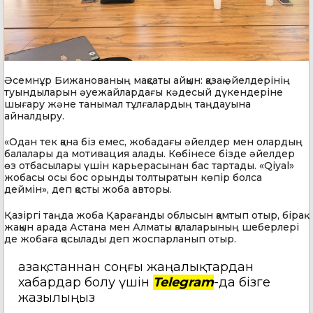
Әсемнұр Бижанованың мақсаты айқын: қазақ әйелдерінің
туындыларын әуежайлардағы кәдесый дүкендеріне
шығару және танымал тұлғалардың таңдауына
айналдыру.
«Одан тек қана біз емес, жобадағы әйелдер мен олардың
балалары да мотивация алады. Көбінесе бізде әйелдер
өз отбасылары үшін карьерасынан бас тартады. «Qiyal»
жобасы осы бос орынды толтыратын көпір болса
деймін», деп қосты жоба авторы.
Қазіргі таңда жоба Қарағанды облысын қамтып отыр, бірақ
жақын арада Астана мен Алматы қалаларының шеберлері
де жобаға қосылады деп жоспарланып отыр.
Қазақстаннан соңғы жаңалықтардан
хабардар болу үшін
Telegram
-да бізге
жазылыңыз