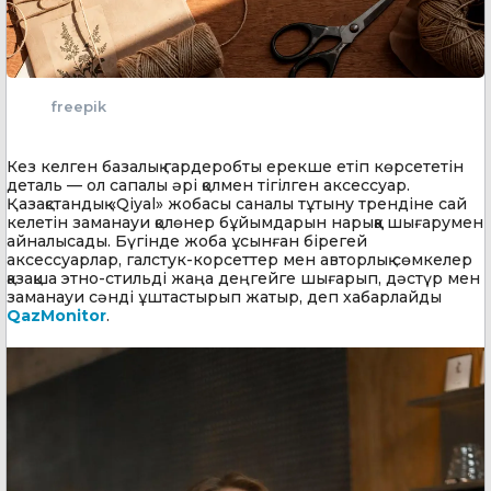
freepik
Кез келген базалық гардеробты ерекше етіп көрсететін
деталь — ол сапалы әрі қолмен тігілген аксессуар.
Қазақстандық «Qiyal» жобасы саналы тұтыну трендіне сай
келетін заманауи қолөнер бұйымдарын нарыққа шығарумен
айналысады. Бүгінде жоба ұсынған бірегей
аксессуарлар, галстук-корсеттер мен авторлық сөмкелер
қазақша этно-стильді жаңа деңгейге шығарып, дәстүр мен
заманауи сәнді ұштастырып жатыр, деп хабарлайды
QazMonitor
.