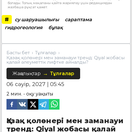
болады. Толық мақаланы қайта жариялау үшін редакциядан
жазбаша рұқсат қажет.
#
су шаруашылығы
сараптама
гидрогеология
бұлақ
Басты бет
Тұлғалар
Қазақ қолөнері мен заманауи тренд: Qiyal жобасы
қалай әлеуметтік лифтке айналды?
Жаңалықтар
Тұлғалар
06 сәуір, 2027 | 05:45
2
мин. - оқу уақыты
Қазақ қолөнері мен заманауи
тренд: Qiyal жобасы қалай