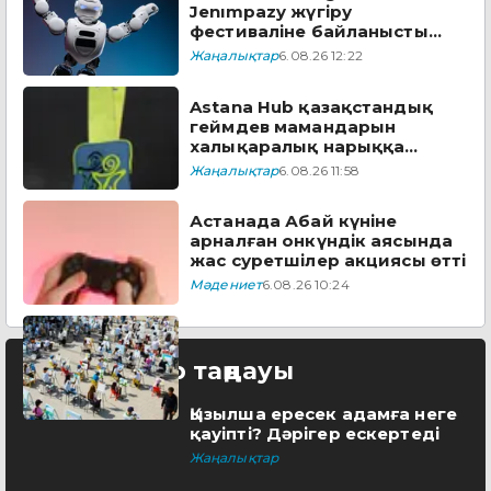
Jenımpazy жүгіру
фестиваліне байланысты
бірқатар көшеде қозғалыс
Жаңалықтар
6.08.26 12:22
шектеледі
Astana Hub қазақстандық
геймдев мамандарын
халықаралық нарыққа
дайындайтын тегін
Жаңалықтар
6.08.26 11:58
бағдарламаға өтінім
қабылдайды
Астанада Абай күніне
арналған онкүндік аясында
жас суретшілер акциясы өтті
Мәдениет
6.08.26 10:24
Редактор таңдауы
Қызылша ересек адамға неге
қауіпті? Дәрігер ескертеді
Жаңалықтар