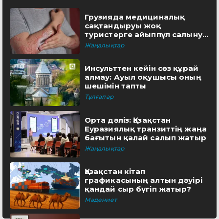
Грузияда медициналық
сақтандыруы жоқ
туристерге айыппұл салынуы
мүмкін
Жаңалықтар
Инсульттен кейін сөз құрай
алмау: Ауыл оқушысы оның
шешімін тапты
Тұлғалар
Орта дәліз: Қазақстан
Еуразиялық транзиттің жаңа
бағытын қалай салып жатыр
Жаңалықтар
Қазақстан кітап
графикасының алтын дәуірі
қандай сыр бүгіп жатыр?
Мәдениет