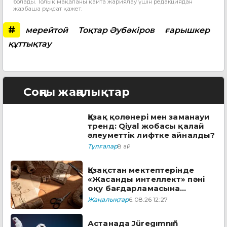
болады. Толық мақаланы қайта жариялау үшін редакциядан
жазбаша рұқсат қажет.
#
мерейтой
Тоқтар Әубәкіров
ғарышкер
құттықтау
Соңғы жаңалықтар
Қазақ қолөнері мен заманауи
тренд: Qiyal жобасы қалай
әлеуметтік лифтке айналды?
Тұлғалар
8 ай
Қазақстан мектептерінде
«Жасанды интеллект» пәні
оқу бағдарламасына
енгізіледі
Жаңалықтар
6.08.26 12:27
Астанада Jüregımnıñ