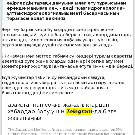
өңірлердің тұрақты дамуына ықпал ету тұрғысынан
ерекше маңызға ие», - деді «Қазгидрогеология»
ұлттық гидрогеологиялық қызметі басқармасының
төрағасы Болат Бекнияз.
Зерттеу барысында бұлақтардың санитарлық және
техникалық жай-күйіне баға беріліп, нақты координаттары
анықталады, гидрогеологиялық бақылаулар жүргізіліп,
зертханалық талдау үшін су сынамалары алынады.
Жиналған мәліметтер табиғи су көздері туралы ақпаратты
өзектендіруге және оларды одан әрі есепке алу мен
мониторинг жүргізуді қамтамасыз етуге мүмкіндік береді.
Бұл жұмыстар табиғи су нысандарын сақтауға,
гидрогеологиялық ақпараттың сапасын арттыруға және
еліміздің су ресурстарын ұтымды пайдалануға
бағытталған, деді министрлікте.
Қазақстаннан соңғы жаңалықтардан
хабардар болу үшін
Telegram
-да бізге
жазылыңыз
The Qazaqstan Monitor сайтында жарияланған мақаладағы тек 30%
мәтінді бастапқы көзге міндетті гиперсілтеме берумен пайдалануға