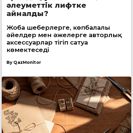
әлеуметтік лифтке
айналды?
Жоба шеберлерге, көпбалалы
әйелдер мен әжелерге авторлық
аксессуарлар тігіп сатуға
көмектеседі
By
QazMonitor