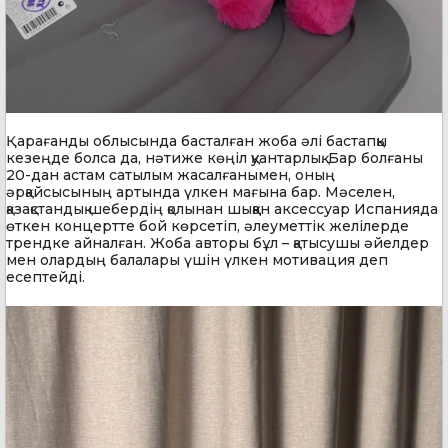
Қарағанды облысында басталған жоба әлі бастапқы
кезеңде болса да, нәтиже көңіл қуантарлық. Бар болғаны
20-дан астам сатылым жасалғанымен, оның
әрқайсысының артында үлкен мағына бар. Мәселен,
қазақстандық шебердің қолынан шыққан аксессуар Испанияда
өткен концертте бой көрсетіп, әлеуметтік желілерде
трендке айналған. Жоба авторы бұл – қатысушы әйелдер
мен олардың балалары үшін үлкен мотивация деп
есептейді.