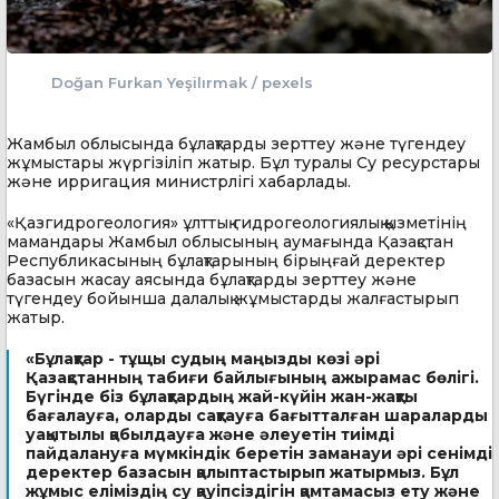
Doğan Furkan Yeşilırmak / pexels
Жамбыл облысында бұлақтарды зерттеу және түгендеу
жұмыстары жүргізіліп жатыр. Бұл туралы Су ресурстары
және ирригация министрлігі хабарлады.
«Қазгидрогеология» ұлттық гидрогеологиялық қызметінің
мамандары Жамбыл облысының аумағында Қазақстан
Республикасының бұлақтарының бірыңғай деректер
базасын жасау аясында бұлақтарды зерттеу және
түгендеу бойынша далалық жұмыстарды жалғастырып
жатыр.
«Бұлақтар - тұщы судың маңызды көзі әрі
Қазақстанның табиғи байлығының ажырамас бөлігі.
Бүгінде біз бұлақтардың жай-күйін жан-жақты
бағалауға, оларды сақтауға бағытталған шараларды
уақытылы қабылдауға және әлеуетін тиімді
пайдалануға мүмкіндік беретін заманауи әрі сенімді
деректер базасын қалыптастырып жатырмыз. Бұл
жұмыс еліміздің су қауіпсіздігін қамтамасыз ету және