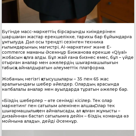
Бүгінде масс-маркеттің бірсарынды киімдерінен
шаршаған жастар ерекшелікке, тарихы бар бұйымдарға
ұмтылуда. Дәл осы трендті сезінген техника
ғылымдарының магистрі, AI-маркетинг және E-
commerce маманы Әсемнұр Бижанова ерекше «Qiyal»
жобасын қолға алды. Бұл жай ғана бизнес емес, бұл – үйде
отырған аналар мен әжелердің шығармашылығын
табысқа айналдыратын әлеуметтік платформа.
Жобаның негізгі қатысушылары – 35 пен 65 жас
аралығындағы шебер әйелдер. Олардың арасында
көпбалалы аналар мен ауылдарда тұратын әжелер бар.
«Біздің шеберлер – өте сенімді кісілер. Тек олар
маркетинг пен сатылым әлемінен алшақ. Олар тек
шығармашылықпен айналысады, ал қалған жұмысты –
дизайннан бастап сатылымға дейін – біздің команда өз
мойнына алады», дейді Әсемнұр.