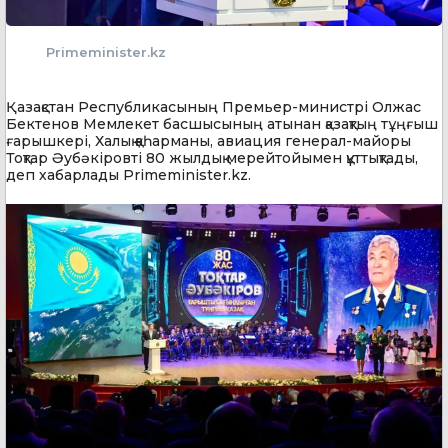
Primeminister.kz
Қазақстан Республикасының Премьер-министрі Олжас
Бектенов Мемлекет басшысының атынан қазақтың тұңғыш
ғарышкері, Халық қаһарманы, авиация генерал-майоры
Тоқтар Әубәкіровті 80 жылдық мерейтойымен құттықтады,
деп хабарлады Primeminister.kz.