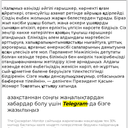
«Халқымыз өзіңізді әйгілі ғарышкер, көрнекті қоғам
қайраткері, отансүйгіш азамат ретінде айрықша қадірлейді.
Сіздің еңбек жолыңыз жарқын белестерден тұрады. Біраз
жыл кәсіби ұшқыш болып, жаңа әскери ұшақтарды
сынақтан өткізіп, ерен ерліктің үлгісін көрсете білдіңіз. Сіз
зеңгір көкке көтерілген қазақтың тұңғыш ғарышкері
атандыңыз. Еліміздің әлем алдындағы мәртебесін
арттыруға, халықаралық ынтымақтастықты нығайтуға, ұлттық
аэроғарыш, қорғаныс өнеркәсібі салаларының дамытуына
қосқан үлесіңіз өте мол. Парламент Мәжілісінің депутаты
болған кезіңде терең біліміңіз бен өмірлік тәжірибеңізді
отандық заңнаманы жетілдіру ісіне арнадыңыз. Алдағы
кезеңде еселі еңбегіңіздің жемісін көріп, ел-жұрттың
сый-құрметіне бөлене беруіңізге тілектестігімді
білдіремін. Сізге мықты денсаулық, ұзақ ғұмыр, отбасыңызға
бақ-береке тілеймін», — делінген Президент Қасым-
Жомарт Тоқаевтың құттықтау хатында.
Қазақстаннан соңғы жаңалықтардан
хабардар болу үшін
Telegram
-да бізге
жазылыңыз
The Qazaqstan Monitor сайтында жарияланған мақаладағы тек 30%
мәтінді бастапқы көзге міндетті гиперсілтеме берумен пайдалануға