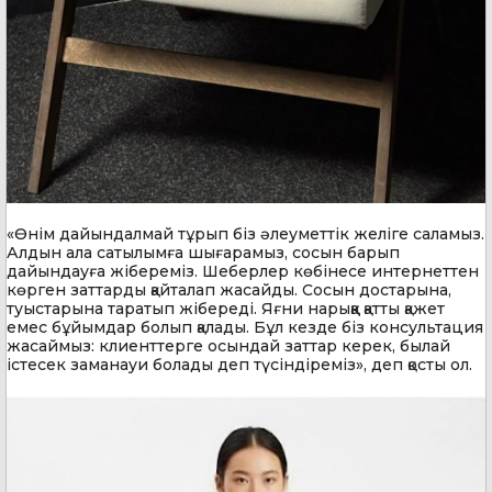
«Өнім дайындалмай тұрып біз әлеуметтік желіге саламыз.
Алдын ала сатылымға шығарамыз, сосын барып
дайындауға жібереміз. Шеберлер көбінесе интернеттен
көрген заттарды қайталап жасайды. Сосын достарына,
туыстарына таратып жібереді. Яғни нарыққа қатты қажет
емес бұйымдар болып қалады. Бұл кезде біз консультация
жасаймыз: клиенттерге осындай заттар керек, былай
істесек заманауи болады деп түсіндіреміз», деп қосты ол.