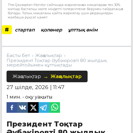
The Qazaqstan Monitor сайтында жарияланған мақаладағы тек 30%
мәтінді бастапқы көзге міндетті гиперсілтеме берумен пайдалануға
болады. Толық мақаланы қайта жариялау үшін редакциядан
жазбаша рұқсат қажет.
#
стартап
қолөнер
ұлттық өнім
Басты бет
Жаңалықтар
Президент Тоқтар Әубәкіровті 80 жылдық
мерейтойымен құттықтады
Жаңалықтар
Жаңалықтар
27 шілде, 2026 | 11:47
1
мин. - оқу уақыты
Президент Тоқтар
Әубәкіровті 80 жылдық