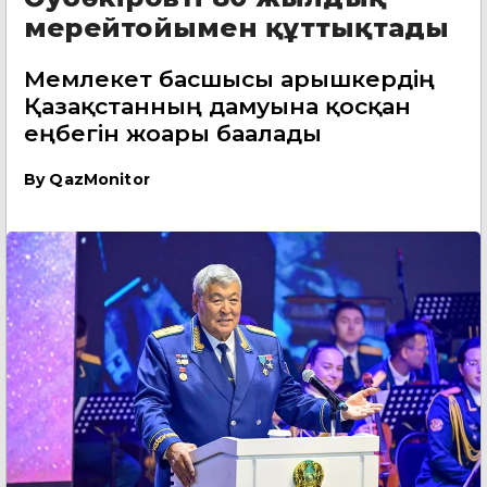
мерейтойымен құттықтады
Мемлекет басшысы ғарышкердің
Қазақстанның дамуына қосқан
еңбегін жоғары бағалады
By
QazMonitor