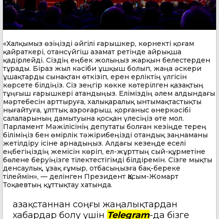
«Халқымыз өзіңізді әйгілі ғарышкер, көрнекті қоғам
қайраткері, отансүйгіш азамат ретінде айрықша
қадірлейді. Сіздің еңбек жолыңыз жарқын белестерден
тұрады. Біраз жыл кәсіби ұшқыш болып, жаңа әскери
ұшақтарды сынақтан өткізіп, ерен ерліктің үлгісін
көрсете білдіңіз. Сіз зеңгір көкке көтерілген қазақтың
тұңғыш ғарышкері атандыңыз. Еліміздің әлем алдындағы
мәртебесін арттыруға, халықаралық ынтымақтастықты
нығайтуға, ұлттық аэроғарыш, қорғаныс өнеркәсібі
салаларының дамытуына қосқан үлесіңіз өте мол.
Парламент Мәжілісінің депутаты болған кезіңде терең
біліміңіз бен өмірлік тәжірибеңізді отандық заңнаманы
жетілдіру ісіне арнадыңыз. Алдағы кезеңде еселі
еңбегіңіздің жемісін көріп, ел-жұрттың сый-құрметіне
бөлене беруіңізге тілектестігімді білдіремін. Сізге мықты
денсаулық, ұзақ ғұмыр, отбасыңызға бақ-береке
тілеймін», — делінген Президент Қасым-Жомарт
Тоқаевтың құттықтау хатында.
Қазақстаннан соңғы жаңалықтардан
хабардар болу үшін
Telegram
-да бізге