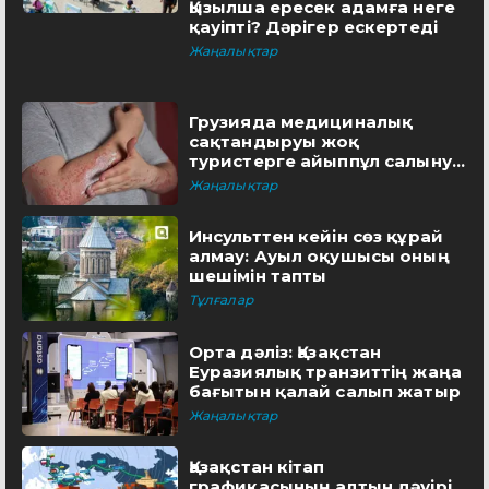
Қызылша ересек адамға неге
қауіпті? Дәрігер ескертеді
Жаңалықтар
Грузияда медициналық
сақтандыруы жоқ
туристерге айыппұл салынуы
мүмкін
Жаңалықтар
Инсульттен кейін сөз құрай
алмау: Ауыл оқушысы оның
шешімін тапты
Тұлғалар
Орта дәліз: Қазақстан
Еуразиялық транзиттің жаңа
бағытын қалай салып жатыр
Жаңалықтар
Қазақстан кітап
графикасының алтын дәуірі