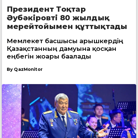
Президент Тоқтар
Әубәкіровті 80 жылдық
мерейтойымен құттықтады
Мемлекет басшысы ғарышкердің
Қазақстанның дамуына қосқан
еңбегін жоғары бағалады
By
QazMonitor