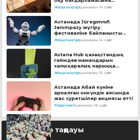
оқу бағдарламасына
енгізіледі
Жаңалықтар
шамамен 14 сағат
Астанада Jüregımnıñ
Jenımpazy жүгіру
фестиваліне байланысты
бірқатар көшеде қозғалыс
Жаңалықтар
шамамен 14 сағат
шектеледі
Astana Hub қазақстандық
геймдев мамандарын
халықаралық нарыққа
дайындайтын тегін
Жаңалықтар
шамамен 15 сағат
бағдарламаға өтінім
қабылдайды
Астанада Абай күніне
арналған онкүндік аясында
жас суретшілер акциясы өтті
Мәдениет
шамамен 16 сағат
Редактор таңдауы