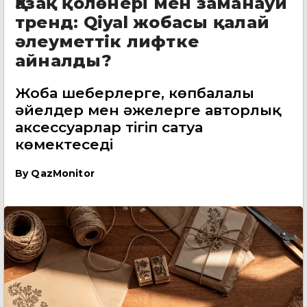
Қазақ қолөнері мен заманауи
тренд: Qiyal жобасы қалай
әлеуметтік лифтке
айналды?
Жоба шеберлерге, көпбалалы
әйелдер мен әжелерге авторлық
аксессуарлар тігіп сатуға
көмектеседі
By
QazMonitor