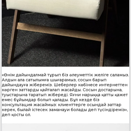
«Өнім дайындалмай тұрып біз әлеуметтік желіге саламыз.
Алдын ала сатылымға шығарамыз, сосын барып
дайындауға жібереміз. Шеберлер көбінесе интернеттен
көрген заттарды қайталап жасайды. Сосын достарына,
туыстарына таратып жібереді. Яғни нарыққа қатты қажет
емес бұйымдар болып қалады. Бұл кезде біз
консультация жасаймыз: клиенттерге осындай заттар
керек, былай істесек заманауи болады деп түсіндіреміз»,
деп қосты ол.