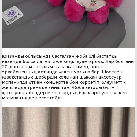
Қарағанды облысында басталған жоба әлі бастапқы
кезеңде болса да, нәтиже көңіл қуантарлық. Бар болғаны
20-дан астам сатылым жасалғанымен, оның
әрқайсысының артында үлкен мағына бар. Мәселен,
қазақстандық шебердің қолынан шыққан аксессуар
Испанияда өткен концертте бой көрсетіп, әлеуметтік
желілерде трендке айналған. Жоба авторы бұл –
қатысушы әйелдер мен олардың балалары үшін үлкен
мотивация деп есептейді.