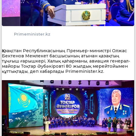
Primeminister.kz
Қазақстан Республикасының Премьер-министрі Олжас
Бектенов Мемлекет басшысының атынан қазақтың
тұңғыш ғарышкері, Халық қаһарманы, авиация генерал-
майоры Тоқтар Әубәкіровті 80 жылдық мерейтойымен
құттықтады, деп хабарлады Primeminister.kz.