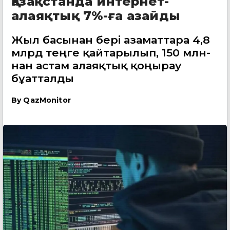
Қазақстанда интернет-
алаяқтық 7%-ға азайды
Жыл басынан бері азаматтарға 4,8
млрд теңге қайтарылып, 150 млн-
нан астам алаяқтық қоңырау
бұғатталды
By
QazMonitor