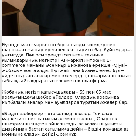
Бүгінде масс-маркеттің бірсарынды киімдерінен
шаршаған жастар ерекшелікке, тарихы бар бұйымдарға
ұмтылуда. Дәл осы трендті сезінген техника
ғылымдарының магистрі, AI-маркетинг және E-
commerce маманы Әсемнұр Бижанова ерекше «Qiyal»
жобасын қолға алды. Бұл жай ғана бизнес емес, бұл –
үйде отырған аналар мен әжелердің шығармашылығын
табысқа айналдыратын әлеуметтік платформа.
Жобаның негізгі қатысушылары – 35 пен 65 жас
аралығындағы шебер әйелдер. Олардың арасында
көпбалалы аналар мен ауылдарда тұратын әжелер бар.
«Біздің шеберлер – өте сенімді кісілер. Тек олар
маркетинг пен сатылым әлемінен алшақ. Олар тек
шығармашылықпен айналысады, ал қалған жұмысты –
дизайннан бастап сатылымға дейін – біздің команда өз
мойнына алады», дейді Әсемнұр.