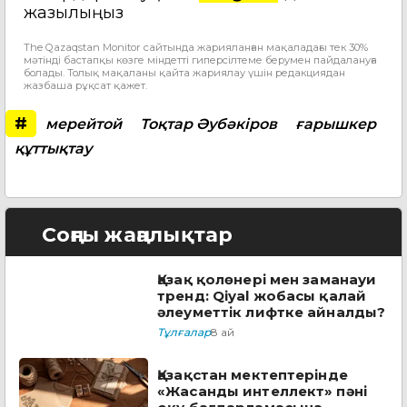
жазылыңыз
The Qazaqstan Monitor сайтында жарияланған мақаладағы тек 30%
мәтінді бастапқы көзге міндетті гиперсілтеме берумен пайдалануға
болады. Толық мақаланы қайта жариялау үшін редакциядан
жазбаша рұқсат қажет.
#
мерейтой
Тоқтар Әубәкіров
ғарышкер
құттықтау
Соңғы жаңалықтар
Қазақ қолөнері мен заманауи
тренд: Qiyal жобасы қалай
әлеуметтік лифтке айналды?
Тұлғалар
8 ай
Қазақстан мектептерінде
«Жасанды интеллект» пәні