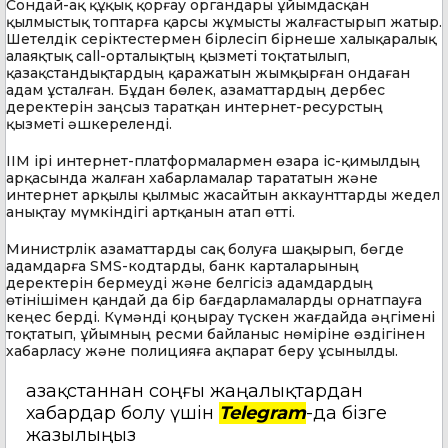
Сондай-ақ құқық қорғау органдары ұйымдасқан
қылмыстық топтарға қарсы жұмысты жалғастырып жатыр.
Шетелдік серіктестермен бірлесіп бірнеше халықаралық
алаяқтық call-орталықтың қызметі тоқтатылып,
қазақстандықтардың қаражатын жымқырған ондаған
адам ұсталған. Бұдан бөлек, азаматтардың дербес
деректерін заңсыз таратқан интернет-ресурстың
қызметі әшкереленді.
ІІМ ірі интернет-платформалармен өзара іс-қимылдың
арқасында жалған хабарламалар тарататын және
интернет арқылы қылмыс жасайтын аккаунттарды жедел
анықтау мүмкіндігі артқанын атап өтті.
Министрлік азаматтарды сақ болуға шақырып, бөгде
адамдарға SMS-кодтарды, банк карталарының
деректерін бермеуді және белгісіз адамдардың
өтінішімен қандай да бір бағдарламаларды орнатпауға
кеңес берді. Күмәнді қоңырау түскен жағдайда әңгімені
тоқтатып, ұйымның ресми байланыс нөміріне өздігінен
хабарласу және полицияға ақпарат беру ұсынылды.
Қазақстаннан соңғы жаңалықтардан
хабардар болу үшін
Telegram
-да бізге
жазылыңыз