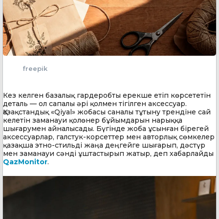
freepik
Кез келген базалық гардеробты ерекше етіп көрсететін
деталь — ол сапалы әрі қолмен тігілген аксессуар.
Қазақстандық «Qiyal» жобасы саналы тұтыну трендіне сай
келетін заманауи қолөнер бұйымдарын нарыққа
шығарумен айналысады. Бүгінде жоба ұсынған бірегей
аксессуарлар, галстук-корсеттер мен авторлық сөмкелер
қазақша этно-стильді жаңа деңгейге шығарып, дәстүр
мен заманауи сәнді ұштастырып жатыр, деп хабарлайды
QazMonitor
.