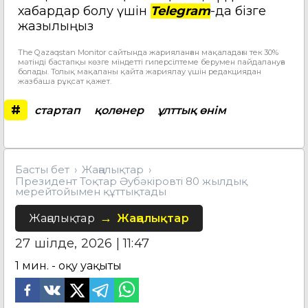
хабардар болу үшін
Telegram
-да бізге
жазылыңыз
The Qazaqstan Monitor сайтында жарияланған мақаладағы тек 30%
мәтінді бастапқы көзге міндетті гиперсілтеме берумен пайдалануға
болады. Толық мақаланы қайта жариялау үшін редакциядан
жазбаша рұқсат қажет.
#
стартап
қолөнер
ұлттық өнім
Басты бет
Жаңалықтар
Президент Тоқтар Әубәкіровті 80 жылдық
мерейтойымен құттықтады
Жаңалықтар
Жаңалықтар
27 шілде, 2026 | 11:47
1
мин. - оқу уақыты