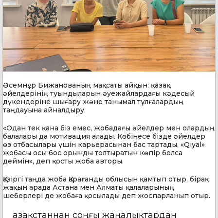
Әсемнұр Бижанованың мақсаты айқын: қазақ
әйелдерінің туындыларын әуежайлардағы кәдесый
дүкендеріне шығару және танымал тұлғалардың
таңдауына айналдыру.
«Одан тек қана біз емес, жобадағы әйелдер мен олардың
балалары да мотивация алады. Көбінесе бізде әйелдер
өз отбасылары үшін карьерасынан бас тартады. «Qiyal»
жобасы осы бос орынды толтыратын көпір болса
деймін», деп қосты жоба авторы.
Қазіргі таңда жоба Қарағанды облысын қамтып отыр, бірақ
жақын арада Астана мен Алматы қалаларының
шеберлері де жобаға қосылады деп жоспарланып отыр.
Қазақстаннан соңғы жаңалықтардан