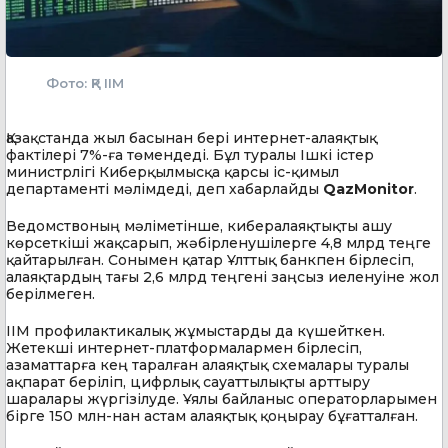
Фото: ҚР ІІМ
Қазақстанда жыл басынан бері интернет-алаяқтық
фактілері 7%-ға төмендеді. Бұл туралы Ішкі істер
министрлігі Киберқылмысқа қарсы іс-қимыл
департаменті мәлімдеді, деп хабарлайды
QazMonitor
.
Ведомствоның мәліметінше, кибералаяқтықты ашу
көрсеткіші жақсарып, жәбірленушілерге 4,8 млрд теңге
қайтарылған. Сонымен қатар Ұлттық банкпен бірлесіп,
алаяқтардың тағы 2,6 млрд теңгені заңсыз иеленуіне жол
берілмеген.
ІІМ профилактикалық жұмыстарды да күшейткен.
Жетекші интернет-платформалармен бірлесіп,
азаматтарға кең таралған алаяқтық схемалары туралы
ақпарат беріліп, цифрлық сауаттылықты арттыру
шаралары жүргізілуде. Ұялы байланыс операторларымен
бірге 150 млн-нан астам алаяқтық қоңырау бұғатталған.