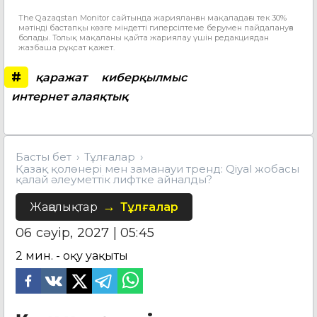
The Qazaqstan Monitor сайтында жарияланған мақаладағы тек 30%
мәтінді бастапқы көзге міндетті гиперсілтеме берумен пайдалануға
болады. Толық мақаланы қайта жариялау үшін редакциядан
жазбаша рұқсат қажет.
#
қаражат
киберқылмыс
интернет алаяқтық
Басты бет
Тұлғалар
Қазақ қолөнері мен заманауи тренд: Qiyal жобасы
қалай әлеуметтік лифтке айналды?
Жаңалықтар
Тұлғалар
06 сәуір, 2027 | 05:45
2
мин. - оқу уақыты