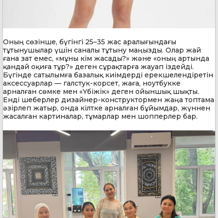
Оның сөзінше, бүгінгі 25–35 жас аралығындағы
тұтынушылар үшін саналы тұтыну маңызды. Олар жай
ғана зат емес, «мұны кім жасады?» және «оның артында
қандай оқиға тұр?» деген сұрақтарға жауап іздейді.
Бүгінде сатылымға базалық киімдерді ерекшелендіретін
аксессуарлар — галстук-корсет, жаға, ноутбукке
арналған сөмке мен «Үбіжік» деген ойыншық шықты.
Енді шеберлер дизайнер-конструктормен жаңа топтама
әзірлеп жатыр, онда кілтке арналған бұйымдар, жүннен
жасалған картиналар, тұмарлар мен шопперлер бар.