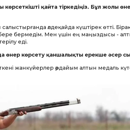
өрсеткішті қайта тіркедіңіз. Бұл жолы өне
салыстырғанда әлдеқайда күштірек өтті. Біра
бере бермедім. Мен үшін ең маңыздысы - ал
ерілу еді.
ында өнер көрсету қаншалықты ерекше әсер 
ткені жанкүйерлер әрдайым алтын медаль күте