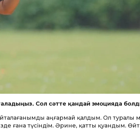
аладыңыз. Сол сәтте қандай эмоцияда бол
йталағанымды аңғармай қалдым. Ол туралы 
де ғана түсіндім. Әрине, қатты қуандым. Өйтк