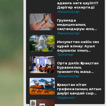
адамға неге қауіпті?
Дәрігер ескертеді
Жаңалықтар
Грузияда
медициналық
сақтандыруы жоқ
туристерге айыппұл
Жаңалықтар
салынуы мүмкін
Инсульттен кейін сөз
құрай алмау: Ауыл
оқушысы оның
шешімін тапты
Тұлғалар
Орта дәліз: Қазақстан
Еуразиялық
транзиттің жаңа
бағытын қалай салып
Жаңалықтар
жатыр
Қазақстан кітап
графикасының алтын
дәуірі қандай сыр
бүгіп жатыр?
Мәдениет