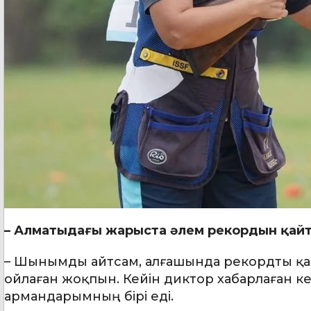
– Алматыдағы жарыста әлем рекордын қайт
– Шынымды айтсам, алғашында рекордты қа
ойлаған жоқпын. Кейін диктор хабарлаған кез
армандарымның бірі еді.