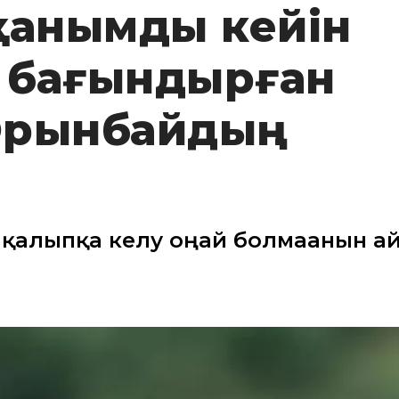
қанымды кейін
і бағындырған
Орынбайдың
 қалыпқа келу оңай болмағанын а