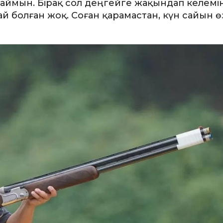
лмаймын. Бірақ сол деңгейге жақындап келемін
й болған жоқ. Соған қарамастан, күн сайын ө