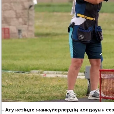
– Ату кезінде жанкүйерлердің қолдауын сез