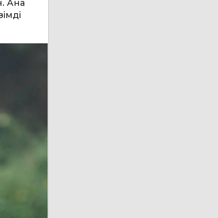
. Ана
зімді