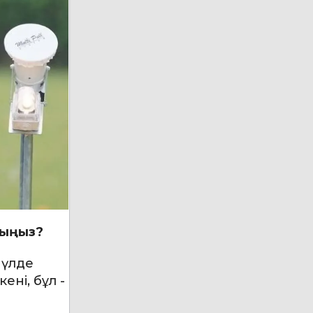
дыңыз?
мүлде
ені, бұл -