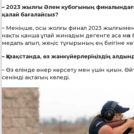
– 2023 жылғы Әлем кубогының финалындағы к
қалай бағалайсыз?
– Меніңше, осы жолғы финал 2023 жылғымен 
нақты қанша ұпай жинадым дегенге аса мән 
медаль алып, жеңіс тұғырының ең биігіне көт
– Қазақстанда, өз жанкүйерлеріңіздің алд
– Өз елімде өнер көрсету мен үшін қиын. Өй
сенімді ақтағың келеді.