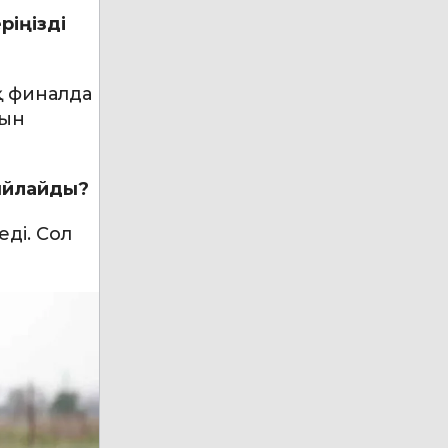
ріңізді
қ финалда
тын
сыйлайды?
ді. Сол