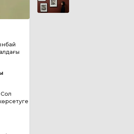
ынбай
 алдағы
ры
 Сол
 көрсетуге