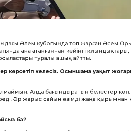
атыдағы Әлем кубогында топ жарған Әсем Ор
атында ана атанғаннан кейінгі қиындықтары,
рсыластары туралы ашық айтты.
нер көрсетіп келесіз. Осыншама уақыт жоға
а алмаймын. Алда бағындыратын белестер көп.
ереді. Әр жарыс сайын өзімді жаңа қырымнан
айсыз ба?