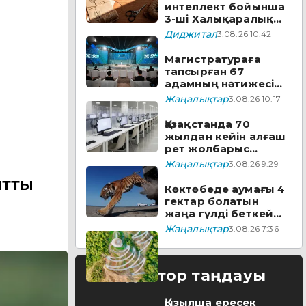
интеллект бойынша
3-ші Халықаралық
IOAI 2026
Диджитал
3.08.26 10:42
олимпиадасы
басталды
Магистратураға
тапсырған 67
адамның нәтижесі
жойылды
Жаңалықтар
3.08.26 10:17
Қазақстанда 70
жылдан кейін алғаш
рет жолбарыс
тарихи мекендеу
Жаңалықтар
3.08.26 9:29
ареалына жіберілді
йтты
Көктөбеде аумағы 4
гектар болатын
жаңа гүлді беткей
ашылды
Жаңалықтар
3.08.26 7:36
Редактор таңдауы
Қызылша ересек