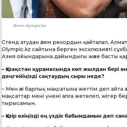
Фото olympic.kz
Стенд атудан әлем рекордын қайталап, Алм
Olympic.kz сайтына берген эксклюзивті сұхб
Азия ойындарына дайындығы және басты қа
– Қазақстан құрамасында көп жылдан бері ө
деңгейіңізді сақтаудың сыры неде?
– Мен әлі барлық мақсатыма жеттім деп айт
мақсаттар мені үнемі алға жетелеп, жігер б
тырысамын.
– Қазір өзіңізді ең үздік бабымдамын деп сан