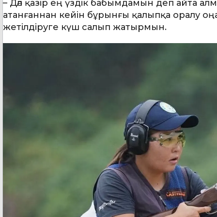
– Дәл қазір ең үздік бабымдамын деп айта а
атанғаннан кейін бұрынғы қалыпқа оралу оңа
жетілдіруге күш салып жатырмын.