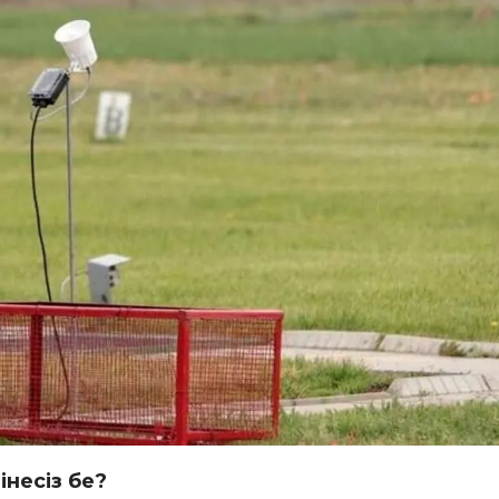
інесіз бе?