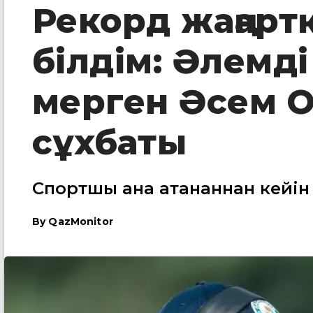
Рекорд жаңарт
білдім: Әлемд
мерген Әсем 
сұхбаты
Спортшы ана атанғаннан кейін
By
QazMonitor