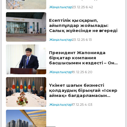
Жаңалықтар
23.12.25 6:42
Есептілік қысқарып,
айыппұлдар жойылады:
Салық жүйесінде не өзгереді
Жаңалықтар
23.12.25 6:13
Президент Жапонияда
бірқатар компания
басшысымен кездесті – Онда
не айтылды?
Жаңалықтар
19.12.25 6:20
Үкімет шағын бизнесті
қолдаудың бірыңғай «Іскер
аймақ» бағдарламасын
бекітеді
Жаңалықтар
17.12.25 4:03