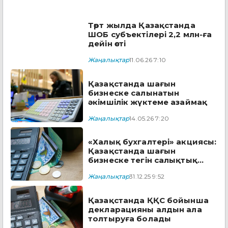
Төрт жылда Қазақстанда
ШОБ субъектілері 2,2 млн-ға
дейін өсті
Жаңалықтар
11.06.26 7:10
Қазақстанда шағын
бизнеске салынатын
әкімшілік жүктеме азаймақ
Жаңалықтар
14.05.26 7:20
«Халық бухгалтері» акциясы:
Қазақстанда шағын
бизнеске тегін салықтық
көмек көрсетіледі
Жаңалықтар
31.12.25 9:52
Қазақстанда ҚҚС бойынша
декларацияны алдын ала
толтыруға болады