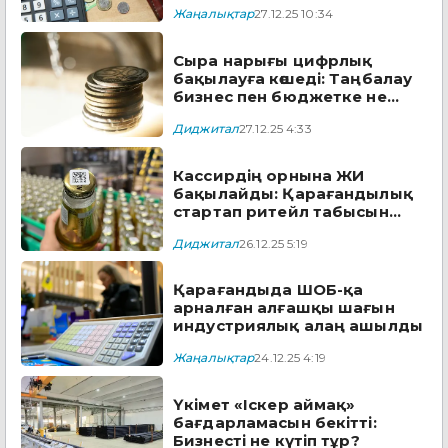
Жаңалықтар
27.12.25 10:34
Сыра нарығы цифрлық
бақылауға көшеді: Таңбалау
бизнес пен бюджетке не
береді?
Диджитал
27.12.25 4:33
Кассирдің орнына ЖИ
бақылайды: Қарағандылық
стартап ритейл табысын
өсіріп жатыр
Диджитал
26.12.25 5:19
Қарағандыда ШОБ-қа
арналған алғашқы шағын
индустриялық алаң ашылды
Жаңалықтар
24.12.25 4:19
Үкімет «Іскер аймақ»
бағдарламасын бекітті:
Бизнесті не күтіп тұр?